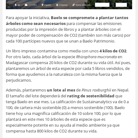
Para apoyar la iniciativa,
Baelo se compromete a plantar tantos
árboles como sean necesarios
para compensar las emisiones
producidas por la impresión de libros y a plantar árboles con el
mayor poder de compensación de CO2 (también son más caros) por
cada 100 partícipes nuevos que se unan a Baelo Patrimonio.
Un libro impreso contamina como media con unos
4 kilos de CO2
.
Por otro lado, cada árbol de la especie
Rhizophora mucronata
en
Madagascar compensa 20 kilos de CO2 durante su vida útil. Así pues,
plantaremos un árbol de esta especie por cada 5 libros vendidos, de
forma que ayudemos a la naturaleza con la misma fuerza que la
perjudicamos.
Además, plantaremos
un lote al mes
de
Pinus roxburghii
en Nepal.
El tamaño del lote dependerá del
rating de sostenibilidad
que
tenga Baelo en ese mes. La calificación de Sustainanalytics va de 0 a
100, de cartera más sostenible (0) a menos sostenible (100). Baelo
tiene hoy una magnífica calificación de 10 sobre 100, por lo que
plantará en este mes 10 árboles de esta especie que es
especialmente potente en su ayuda al medio ambiente ya que
compensa hasta 800 kilos de CO2 durante su vida.