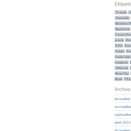
Etiquet
25 myths
A
Autoayuda
Berkshire 
Bogleheads
Cartera Per
growth
Div
ETFs
Euro
Fondos
Fon
fondos inde
compuesto
Jubilación
Renta Fija
Bomb
USA
Archivo
diciembre
noviembr
septiembr
abril 2021
diciembre