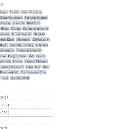
as
horro
Amundi
Asset allocation
Baelo Patrimonio
Benjamin Graham
Hathaway
Bernstein
Boglehead
Bonos
Cartera
Cartera de inversión
manente
Diversificación
Dividend
idend Kings
Dividendos
Especulación
Bogle
Fail-Safe Investing
Felicidad
dos baratos
Fondos de inversión
xados
Harry Browne
ING
Interés
Inversión
Ishares
Jonathan Clements
Libertad financiera
libros
Oro
Plata
Renta variable
The Economic Time
VIG
Warren Buffett
 2021
e 2021
e 2021
 2020