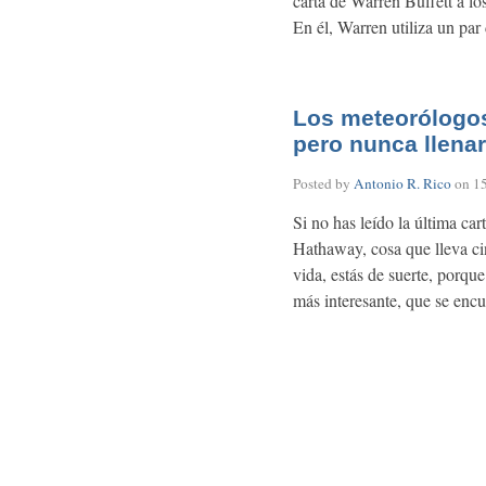
carta de Warren Buffett a l
En él, Warren utiliza un par 
Los meteorólogos
pero nunca llenar
Posted by
Antonio R. Rico
on
1
Si no has leído la última car
Hathaway, cosa que lleva ci
vida, estás de suerte, porqu
más interesante, que se encu