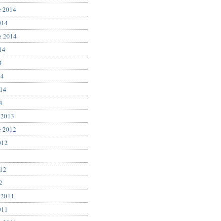
e 2014
014
e 2014
14
4
14
014
4
 2013
e 2012
012
2
012
2
 2011
011