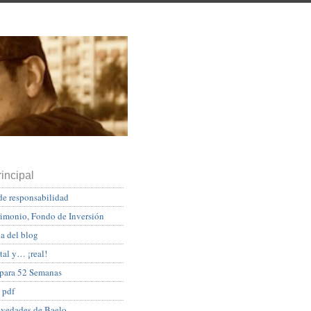
incipal
de responsabilidad
rimonio, Fondo de Inversión
a del blog
tal y… ¡real!
 para 52 Semanas
 pdf
ovedades de Baelo