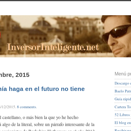
mbre, 2015
Menú pr
Descargo 
a haga en el futuro no tiene
Baelo Pat
Guía rápid
8/12/2015
.
8 comments
.
Cartera To
52 Libros
al castellano, o más bien la que yo he hecho
El blog en
algo de la literal, sobre un párrafo interesante de la
Recibir n