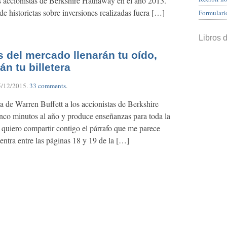
os accionistas de Berkshire Hathaway en el año 2013.
de historietas sobre inversiones realizadas fuera […]
Formulari
Libros 
 del mercado llenarán tu oído,
án tu billetera
5/12/2015
.
33 comments
.
ta de Warren Buffett a los accionistas de Berkshire
nco minutos al año y produce enseñanzas para toda la
e quiero compartir contigo el párrafo que me parece
entra entre las páginas 18 y 19 de la […]