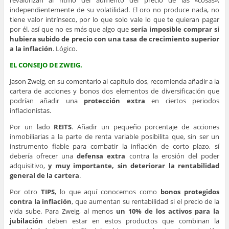
independientemente de su volatilidad. El oro no produce nada, no
tiene valor intrínseco, por lo que solo vale lo que te quieran pagar
por él, así que no es más que algo que
sería imposible comprar si
hubiera subido de precio con una tasa de crecimiento superior
a la inflación
. Lógico.
EL CONS
EJO DE ZWEIG.
Jason Zweig, en su comentario al capítulo dos, recomienda añadir a la
cartera de acciones y bonos dos elementos de diversificación que
podrían añadir una
protección extra
en ciertos periodos
inflacionistas.
Por un lado
REITS
. Añadir un pequeño porcentaje de acciones
inmobiliarias a la parte de renta variable posibilita que, sin ser un
instrumento fiable para combatir la inflación de corto plazo, sí
debería ofrecer una
defensa extra
contra la erosión del poder
adquisitivo,
y muy importante, sin deteriorar la rentabilidad
general de la cartera
.
Por otro
TIPS
, lo que aquí conocemos como
bonos protegidos
contra la inflación
, que aumentan su rentabilidad si el precio de la
vida sube. Para Zweig, al menos
un 10% de los activos para la
jubilación
deben estar en estos productos que combinan la