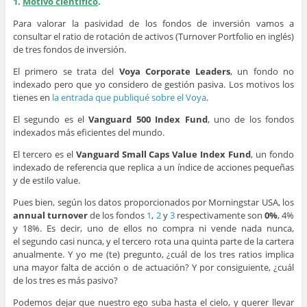
1.
Motivo científico
.
Para valorar la pasividad de los fondos de inversión vamos a
consultar el ratio de rotación de activos (Turnover Portfolio en inglés)
de tres fondos de inversión.
El primero se trata del
Voya Corporate Leaders
, un fondo no
indexado pero que yo considero de gestión pasiva. Los motivos los
tienes en
la entrada que publiqué sobre el Voya
.
El segundo es el
Vanguard 500 Index Fund
, uno de los fondos
indexados más eficientes del mundo.
El tercero es el
Vanguard Small Caps Value Index Fund
, un fondo
indexado de referencia que replica a un índice de acciones pequeñas
y de estilo value.
Pues bien, según los datos proporcionados por Morningstar USA, los
annual turnover
de los fondos
1
,
2
y
3
respectivamente son
0%
, 4%
y 18%. Es decir, uno de ellos no compra ni vende nada nunca,
el segundo casi nunca, y el tercero rota una quinta parte de la cartera
anualmente. Y yo me (te) pregunto, ¿cuál de los tres ratios implica
una mayor falta de acción o de actuación? Y por consiguiente, ¿cuál
de los tres es más pasivo?
Podemos dejar que nuestro ego suba hasta el cielo, y querer llevar