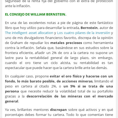
seguridad de la renta fija del gobierno con el extra de protección
ante la inflación.
EL CONSEJO DE WILLIAM BERNSTEIN.
En una de las excelentes notas a pie de página de este fantástico
libro que hoy utilizo para desarrollar la entrada,
Bernstein
, autor de
The intelligent asset allocation
y
Los cuatro pilares de la inversión
y
uno de mis divulgadores financieros favorito, discrepa de la opinión
de Graham de repudiar los
metales preciosos
como herramienta
contra la inflación. Señala que, basándose en sus estudios sobre la
frontera eficiente, añadir un 2% de oro a la cartera no supone un
lastre para la rentabilidad general de largo plazo, sin embargo,
cuando el oro tiene un ciclo alcista, su rentabilidad es tan
espectacular que puede hacer que la cartera brille ante las demás.
En cualquier caso, propone
evitar el oro físico y hacerse con un
fondo, lo más barato posible, de acciones mineras
, limitando el
peso en cartera al citado 2%, o
un 5% si se trata de una
persona
que necesite reducir la volatilidad total de su portafolio
gracias a la
descorrelación de las mineras con el mercado
general
.
Ya ves, brillantes mentores
discrepan
sobre qué activos y en qué
porcentajes debes formar tu cartera. Todo lo que comentan tiene