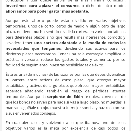
conclusión nítida quede limpia de la más mínima confusión:
invertimos para aplazar el consumo
, o dicho de otro modo,
ahorramos para poder gastar más adelante
.
Aunque este ahorro puede estar dividido en varios objetivos
temporales, unos de corto, otros de medio y algún otro de largo
plazo, no tiene mucho sentido dividir la cartera en varios portafolios
para diferentes plazos, sino que resulta más interesante, cómodo y
llevadero tener
una cartera adaptada a la media de todas las
necesidades que tengamos
, dividiendo sus activos para los
distintos plazos necesitados. Tener una sola estrategia simplifica la
práctica inversora, reduce los gastos totales y aumenta, por su
facilidad de seguimiento, nuestras posibilidades de éxito.
Ésta es una (de muchas) de las razones por las que debes diversificar
tu cartera entre activos de corto plazo, que otorgan mayor
estabilidad, y activos de largo plazo, que ofrecen mayor rentabilidad
esperada añadiendo también el riesgo de pérdidas latentes
temporales. Aunque la
serpiente del Edén
te quiera convencer de
que los bonos no sirven para nada si vas a largo plazo, no muerdas la
manzana, guíñale un ojo, muestra tu mejor sonrisa y haz caso omiso
a sus envenenados consejos.
En cualquier caso, y volviendo a lo que íbamos, uno de esos
objetivos varios es la meta por excelencia de casi todos los