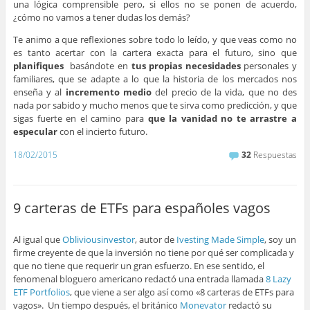
una lógica comprensible pero, si ellos no se ponen de acuerdo,
¿cómo no vamos a tener dudas los demás?
Te animo a que reflexiones sobre todo lo leído, y que veas como no
es tanto acertar con la cartera exacta para el futuro, sino que
planifiques
basándote en
tus propias necesidades
personales y
familiares, que se adapte a lo que la historia de los mercados nos
enseña y al
incremento medio
del precio de la vida, que no des
nada por sabido y mucho menos que te sirva como predicción, y que
sigas fuerte en el camino para
que la vanidad no te arrastre a
especular
con el incierto futuro.
18/02/2015
32
Respuestas
9 carteras de ETFs para españoles vagos
Al igual que
Obliviousinvestor
, autor de
Ivesting Made Simple
, soy un
firme creyente de que la inversión no tiene por qué ser complicada y
que no tiene que requerir un gran esfuerzo. En ese sentido, el
fenomenal bloguero americano redactó una entrada llamada
8 Lazy
ETF Portfolios
, que viene a ser algo así como «8 carteras de ETFs para
vagos». Un tiempo después, el británico
Monevator
redactó su