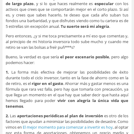
de largo plazo
, y si lo que haces realmente es
especular
con los
activos que crees que se comportarán mejor en el corto plazo. Si así
es, y crees que sabes hacerlo, te deseo que cada año suban tus
fondos una barbaridad, y que disfrutes viendo como tu cartera es de
5 estrellas sin excepción anual.
Tu suerte será mi alegría
.
Pero entonces, ¿y si me toca precisamente a mí eso que comentas y,
al principio de mi historia inversora todo sube mucho y cuando me
retiro se van las bolsas a freír puñ***s?
Bueno, la verdad es que sería
el peor escenario posible
, pero algo
podemos hacer:
1.
La forma más efectiva de mejorar las posibilidades de éxito
durante todo el ciclo inversor, tanto en la fase de ahorro como en la
de retiro, es el
rigor en el gasto
. Ahorrar más y gastar menos es una
fórmula que rara vez falla, pero hay que tomarla con precaución, ya
que llega un momento en el que hay que saber decir que hasta aquí
hemos llegado para poder
vivir con alegría la única vida que
tenemos
.
2.
Las
aportaciones periódicas al plan de inversión
es otro de los
factores que ayudan a minimizar las posibilidades de desastre. Como
vimos en
El mejor momento para comenzar a invertir es hoy
, al optar
por esta forma de aportaciones, obtenemos un precio medio y