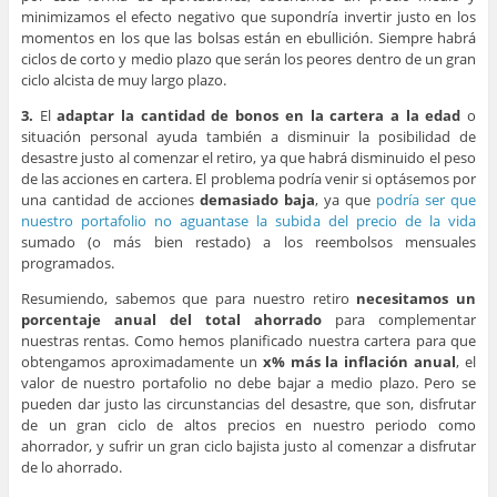
minimizamos el efecto negativo que supondría invertir justo en los
momentos en los que las bolsas están en ebullición. Siempre habrá
ciclos de corto y medio plazo que serán los peores dentro de un gran
ciclo alcista de muy largo plazo.
3.
El
adaptar la cantidad de bonos en la cartera a la edad
o
situación personal ayuda también a disminuir la posibilidad de
desastre justo al comenzar el retiro, ya que habrá disminuido el peso
de las acciones en cartera. El problema podría venir si optásemos por
una cantidad de acciones
demasiado baja
, ya que
podría ser que
nuestro portafolio no aguantase la subida del precio de la vida
sumado (o más bien restado) a los reembolsos mensuales
programados.
Resumiendo, sabemos que para nuestro retiro
necesitamos un
porcentaje anual del total ahorrado
para complementar
nuestras rentas. Como hemos planificado nuestra cartera para que
obtengamos aproximadamente un
x% más la inflación anual
, el
valor de nuestro portafolio no debe bajar a medio plazo. Pero se
pueden dar justo las circunstancias del desastre, que son, disfrutar
de un gran ciclo de altos precios en nuestro periodo como
ahorrador, y sufrir un gran ciclo bajista justo al comenzar a disfrutar
de lo ahorrado.