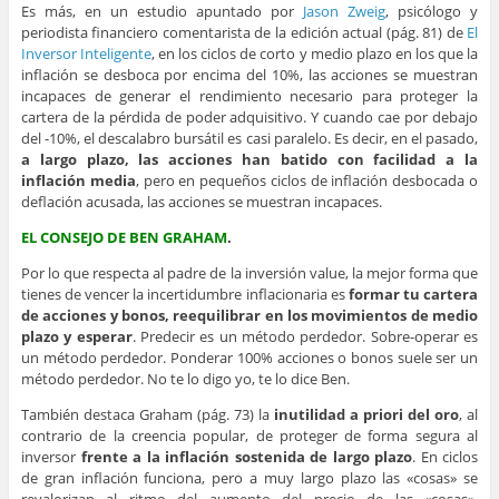
Es más, en un estudio apuntado por
Jason Zweig
, psicólogo y
periodista financiero comentarista de la edición actual (pág. 81) de
El
Inversor Inteligente
, en los ciclos de corto y medio plazo en los que la
inflación se desboca por encima del 10%, las acciones se muestran
incapaces de generar el rendimiento necesario para proteger la
cartera de la pérdida de poder adquisitivo. Y cuando cae por debajo
del -10%, el descalabro bursátil es casi paralelo. Es decir, en el pasado,
a largo plazo, las acciones han batido con facilidad a la
inflación media
, pero en pequeños ciclos de inflación desbocada o
deflación acusada, las acciones se muestran incapaces.
EL CONSEJO DE BEN GRAHAM
.
Por lo que respecta al padre de la inversión value, la mejor forma que
tienes de vencer la incertidumbre inflacionaria es
formar tu cartera
de acciones y bonos, reequilibrar en los movimientos de medio
plazo y esperar
. Predecir es un método perdedor. Sobre-operar es
un método perdedor. Ponderar 100% acciones o bonos suele ser un
método perdedor. No te lo digo yo, te lo dice Ben.
También destaca Graham (pág. 73) la
inutilidad a priori del oro
, al
contrario de la creencia popular, de proteger de forma segura al
inversor
frente a la inflación sostenida de largo plazo
. En ciclos
de gran inflación funciona, pero a muy largo plazo las «cosas» se
revalorizan al ritmo del aumento del precio de las «cosas»,