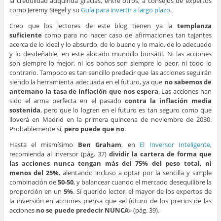
la credulidad adquirida gracias, entre otros, a consejos de expertos
como Jeremy Siegel y su
Guía para invertir a largo plazo
.
Creo que los lectores de este blog tienen ya la
templanza
suficiente
como para no hacer caso de afirmaciones tan tajantes
acerca de lo ideal y lo absurdo, de lo bueno y lo malo, de lo adecuado
y lo desdeñable, en este alocado mundillo bursátil. Ni las acciones
son siempre lo mejor, ni los bonos son siempre lo peor, ni todo lo
contrario. Tampoco es tan sencillo predecir que las acciones seguirán
siendo la herramienta adecuada en el futuro, ya que
no sabemos de
antemano la tasa de inflación que nos espera
. Las acciones han
sido el arma perfecta en el pasado
contra la inflación media
sostenida
, pero que lo logren en el futuro es tan seguro como que
lloverá en Madrid en la primera quincena de noviembre de 2030.
Probablemente sí,
pero puede que no
.
Hasta el mismísimo
Ben Graham
, en
El Inversor Inteligente
,
recomienda al inversor (pág. 37)
dividir la cartera de forma que
las acciones nunca tengan más del 75% del peso total, ni
menos del 25%
, alentando incluso a optar por la sencilla y simple
combinación de
50-50
, y balancear cuando el mercado desequilibre la
proporción en un
5%
. Sí querido lector, el mayor de los expertos de
la inversión en acciones piensa que «el futuro de los precios de las
acciones
no se puede predecir NUNCA
» (pág. 39).