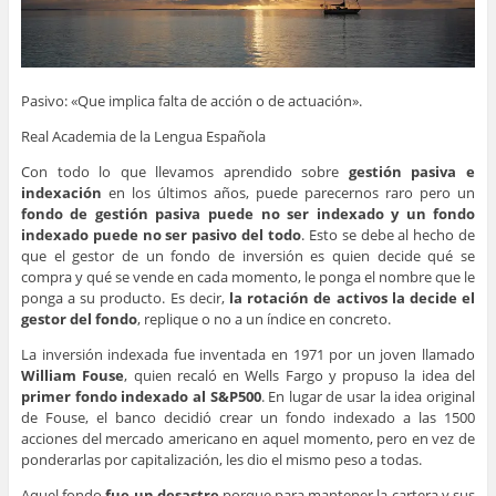
Pasivo: «Que implica falta de acción o de actuación».
Real Academia de la Lengua Española
Con todo lo que llevamos aprendido sobre
gestión pasiva e
indexación
en los últimos años, puede parecernos raro pero un
fondo de gestión pasiva puede no ser indexado y un fondo
indexado puede no ser pasivo del todo
. Esto se debe al hecho de
que el gestor de un fondo de inversión es quien decide qué se
compra y qué se vende en cada momento, le ponga el nombre que le
ponga a su producto. Es decir,
la rotación de activos la decide el
gestor del fondo
, replique o no a un índice en concreto.
La inversión indexada fue inventada en 1971 por un joven llamado
William Fouse
, quien recaló en Wells Fargo y propuso la idea del
primer fondo indexado al S&P500
. En lugar de usar la idea original
de Fouse, el banco decidió crear un fondo indexado a las 1500
acciones del mercado americano en aquel momento, pero en vez de
ponderarlas por capitalización, les dio el mismo peso a todas.
Aquel fondo
fue un desastre
porque para mantener la cartera y sus