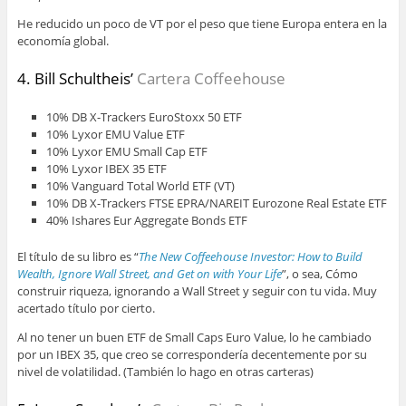
He reducido un poco de VT por el peso que tiene Europa entera en la
economía global.
4. Bill Schultheis’
Cartera Coffeehouse
10% DB X-Trackers EuroStoxx 50 ETF
10% Lyxor EMU Value ETF
10% Lyxor EMU Small Cap ETF
10% Lyxor IBEX 35 ETF
10% Vanguard Total World ETF (VT)
10% DB X-Trackers FTSE EPRA/NAREIT Eurozone Real Estate ETF
40% Ishares Eur Aggregate Bonds ETF
El título de su libro es “
The New Coffeehouse Investor: How to Build
Wealth, Ignore Wall Street, and Get on with Your Life
”, o sea, Cómo
construir riqueza, ignorando a Wall Street y seguir con tu vida. Muy
acertado título por cierto.
Al no tener un buen ETF de Small Caps Euro Value, lo he cambiado
por un IBEX 35, que creo se correspondería decentemente por su
nivel de volatilidad. (También lo hago en otras carteras)