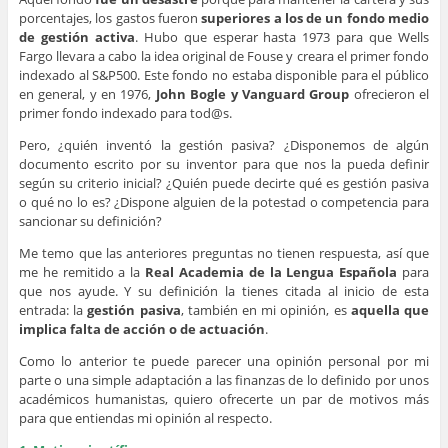
porcentajes, los gastos fueron
superiores a los de un fondo medio
de gestión activa
. Hubo que esperar hasta 1973 para que Wells
Fargo llevara a cabo la idea original de Fouse y creara el primer fondo
indexado al S&P500. Este fondo no estaba disponible para el público
en general, y en 1976,
John Bogle y Vanguard Group
ofrecieron el
primer fondo indexado para tod@s.
Pero, ¿quién inventó la gestión pasiva? ¿Disponemos de algún
documento escrito por su inventor para que nos la pueda definir
según su criterio inicial? ¿Quién puede decirte qué es gestión pasiva
o qué no lo es? ¿Dispone alguien de la potestad o competencia para
sancionar su definición?
Me temo que las anteriores preguntas no tienen respuesta, así que
me he remitido a la
Real Academia de la Lengua Española
para
que nos ayude. Y su definición la tienes citada al inicio de esta
entrada: la
gestión pasiva
, también en mi opinión, es
aquella que
implica falta de acción o de actuación
.
Como lo anterior te puede parecer una opinión personal por mi
parte o una simple adaptación a las finanzas de lo definido por unos
académicos humanistas, quiero ofrecerte un par de motivos más
para que entiendas mi opinión al respecto.