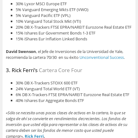
30% Lyxor MSCI Europe ETF
5% Vanguard Emerging Mkts ETF (VWO)
5% Vanguard Pacific ETF (VPL)
10% Vanguard Total Stock Mkt (VTI)
20% DB X-Trackers FTSE EPRA/NAREIT Eurozone Real Estate ETF
15% Ishares Eur Government Bonds 1-3 ETF
15%
iShares Eur Inflation Linked Bonds
David Swenson
, el Jefe de Inversiones de la Universidad de Yale,
recomienda la cartera 70/30 en su éxito
Unconventional Success
.
3. Rick Ferri’s
Cartera Core Four
30% DB X-Trackers STOXX 600 ETF
24% Vanguard Total World ETF (VT)
6% DB X-Trackers FTSE EPRA/NAREIT Eurozone Real Estate ETF
40% Ishares Eur Aggregate Bonds ETF
«Sólo se necesita unas pocas clases de activos en la cartera, lo que se
salga de ahí se convierte en rendimientos decrecientes. Los fondos de
inversión que usted elija para representar a las clases de activos de su
cartera deben ser los fondos de menor costo que usted puede
comprar»,
Rick Ferri
.