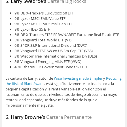
5. Larry Swedroe’s
Cartera Big Rocks
9% DB X-Trackers EuroStoxx 50 ETF
9% Lyxor MSCI EMU Value ETF
9% Lyxor MSCI EMU Small Cap ETF
9% Lyxor Ibex 35 ETF
6% DB X-Trackers FTSE EPRA/NAREIT Eurozone Real Estate ETF
3% Vanguard Total World ETF (VT)
6% SPDR S&P International Dividend (DWX)
3% Vanguard FTSE AW ex-US Sm-Cap ETF (VSS)
3% WisdomTree International SmallCap Div (DLS)
3% Vanguard Emerging Mkts ETF (VWO)
40% Ishares Eur Government Bonds 1-3 ETF
La cartera de Larry, autor de
Wise Investing made Simpler
y
Reducing
the Risk of Black Swans
, está significativamente inclinada hacia la
pequeña capitalización y la renta variable estilo valor (con el
razonamiento de que sus niveles altos de riesgo ofrecen una mayor
rentabilidad esperada). Incluye más fondos de lo que a
mí personalmente me gusta.
6. Harry Browne’s
Cartera Permanente