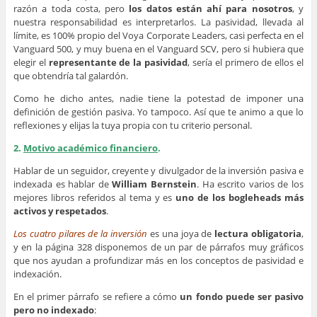
razón a toda costa, pero
los datos están ahí para nosotros
, y
nuestra responsabilidad es interpretarlos. La pasividad, llevada al
límite, es 100% propio del Voya Corporate Leaders, casi perfecta en el
Vanguard 500, y muy buena en el Vanguard SCV, pero si hubiera que
elegir el
representante de la pasividad
, sería el primero de ellos el
que obtendría tal galardón.
Como he dicho antes, nadie tiene la potestad de imponer una
definición de gestión pasiva. Yo tampoco. Así que te animo a que lo
reflexiones y elijas la tuya propia con tu criterio personal.
2.
Motivo académico financiero
.
Hablar de un seguidor, creyente y divulgador de la inversión pasiva e
indexada es hablar de
William Bernstein
. Ha escrito varios de los
mejores libros referidos al tema y es
uno de los bogleheads más
activos y respetados
.
Los cuatro pilares de la inversión
es una joya de
lectura obligatoria
,
y en la página 328 disponemos de un par de párrafos muy gráficos
que nos ayudan a profundizar más en los conceptos de pasividad e
indexación.
En el primer párrafo se refiere a cómo
un fondo puede ser pasivo
pero no indexado
: