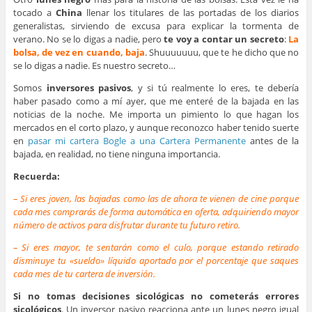
tocado a
China
llenar los titulares de las portadas de los diarios
generalistas, sirviendo de excusa para explicar la tormenta de
verano. No se lo digas a nadie, pero
te voy a contar un secreto
:
La
bolsa, de vez en cuando, baja
. Shuuuuuuu, que te he dicho que no
se lo digas a nadie. Es nuestro secreto…
Somos
inversores pasivos
, y si tú realmente lo eres, te debería
haber pasado como a mí ayer, que me enteré de la bajada en las
noticias de la noche. Me importa un pimiento lo que hagan los
mercados en el corto plazo, y aunque reconozco haber tenido suerte
en
pasar mi cartera Bogle a una Cartera Permanente
antes de la
bajada, en realidad, no tiene ninguna importancia.
Recuerda:
– Si eres joven, las bajadas como las de ahora te vienen de cine porque
cada mes comprarás de forma automática en oferta, adquiriendo mayor
número de activos para disfrutar durante tu futuro retiro.
– Si eres mayor, te sentarán como el culo, porque estando retirado
disminuye tu «sueldo» líquido aportado por el porcentaje que saques
cada mes de tu cartera de inversión.
Si no tomas decisiones sicológicas no cometerás errores
sicológicos
. Un inversor pasivo reacciona ante un lunes negro igual