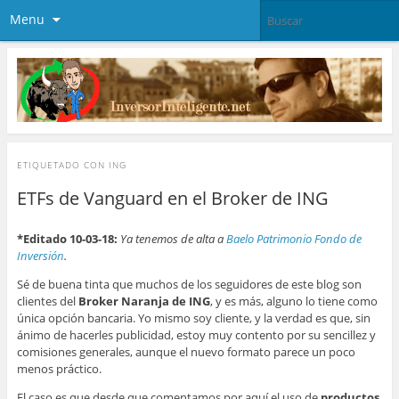
Menu
ETIQUETADO CON
ING
ETFs de Vanguard en el Broker de ING
*Editado 10-03-18:
Ya tenemos de alta a
Baelo Patrimonio Fondo de
Inversión
.
Sé de buena tinta que muchos de los seguidores de este blog son
clientes del
Broker Naranja de ING
, y es más, alguno lo tiene como
única opción bancaria. Yo mismo soy cliente, y la verdad es que, sin
ánimo de hacerles publicidad, estoy muy contento por su sencillez y
comisiones generales, aunque el nuevo formato parece un poco
menos práctico.
El caso es que desde que comentamos por aquí el uso de
productos