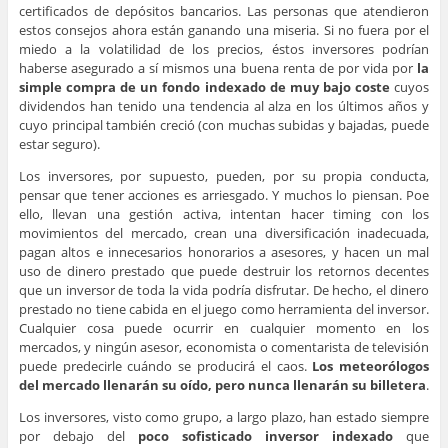
certificados de depósitos bancarios. Las personas que atendieron
estos consejos ahora están ganando una miseria. Si no fuera por el
miedo a la volatilidad de los precios, éstos inversores podrían
haberse asegurado a sí mismos una buena renta de por vida por
la
simple compra de un fondo indexado de muy bajo coste
cuyos
dividendos han tenido una tendencia al alza en los últimos años y
cuyo principal también creció (con muchas subidas y bajadas, puede
estar seguro).
Los inversores, por supuesto, pueden, por su propia conducta,
pensar que tener acciones es arriesgado. Y muchos lo piensan. Poe
ello, llevan una gestión activa, intentan hacer timing con los
movimientos del mercado, crean una diversificación inadecuada,
pagan altos e innecesarios honorarios a asesores, y hacen un mal
uso de dinero prestado que puede destruir los retornos decentes
que un inversor de toda la vida podría disfrutar. De hecho, el dinero
prestado no tiene cabida en el juego como herramienta del inversor.
Cualquier cosa puede ocurrir en cualquier momento en los
mercados, y ningún asesor, economista o comentarista de televisión
puede predecirle cuándo se producirá el caos.
Los meteorólogos
del mercado llenarán su oído, pero nunca llenarán su billetera
.
Los inversores, visto como grupo, a largo plazo, han estado siempre
por debajo del
poco sofisticado inversor indexado
que