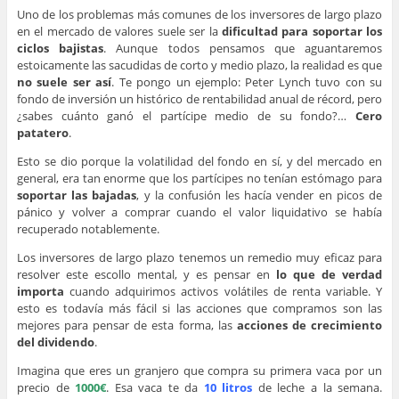
Uno de los problemas más comunes de los inversores de largo plazo
en el mercado de valores suele ser la
dificultad para soportar los
ciclos bajistas
. Aunque todos pensamos que aguantaremos
estoicamente las sacudidas de corto y medio plazo, la realidad es que
no suele ser así
. Te pongo un ejemplo: Peter Lynch tuvo con su
fondo de inversión un histórico de rentabilidad anual de récord, pero
¿sabes cuánto ganó el partícipe medio de su fondo?…
Cero
patatero
.
Esto se dio porque la volatilidad del fondo en sí, y del mercado en
general, era tan enorme que los partícipes no tenían estómago para
soportar las bajadas
, y la confusión les hacía vender en picos de
pánico y volver a comprar cuando el valor liquidativo se había
recuperado notablemente.
Los inversores de largo plazo tenemos un remedio muy eficaz para
resolver este escollo mental, y es pensar en
lo que de verdad
importa
cuando adquirimos activos volátiles de renta variable. Y
esto es todavía más fácil si las acciones que compramos son las
mejores para pensar de esta forma, las
acciones de crecimiento
del dividendo
.
Imagina que eres un granjero que compra su primera vaca por un
precio de
1000€
. Esa vaca te da
10 litros
de leche a la semana.