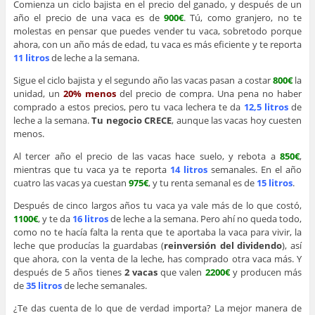
Comienza un ciclo bajista en el precio del ganado, y después de un
año el precio de una vaca es de
900€
. Tú, como granjero, no te
molestas en pensar que puedes vender tu vaca, sobretodo porque
ahora, con un año más de edad, tu vaca es más eficiente y te reporta
11 litros
de leche a la semana.
Sigue el ciclo bajista y el segundo año las vacas pasan a costar
800€
la
unidad, un
20% menos
del precio de compra. Una pena no haber
comprado a estos precios, pero tu vaca lechera te da
12,5 litros
de
leche a la semana.
Tu negocio CRECE
, aunque las vacas hoy cuesten
menos.
Al tercer año el precio de las vacas hace suelo, y rebota a
850€
,
mientras que tu vaca ya te reporta
14 litros
semanales. En el año
cuatro las vacas ya cuestan
975€
, y tu renta semanal es de
15 litros
.
Después de cinco largos años tu vaca ya vale más de lo que costó,
1100€
, y te da
16 litros
de leche a la semana. Pero ahí no queda todo,
como no te hacía falta la renta que te aportaba la vaca para vivir, la
leche que producías la guardabas (
reinversión del dividendo
), así
que ahora, con la venta de la leche, has comprado otra vaca más. Y
después de 5 años tienes
2 vacas
que valen
2200€
y producen más
de
35 litros
de leche semanales.
¿Te das cuenta de lo que de verdad importa? La mejor manera de