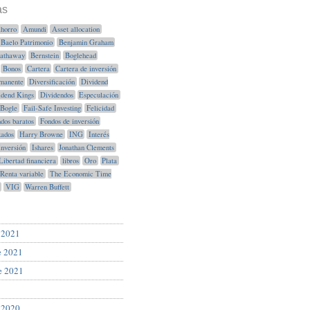
as
horro
Amundi
Asset allocation
Baelo Patrimonio
Benjamin Graham
Hathaway
Bernstein
Boglehead
Bonos
Cartera
Cartera de inversión
manente
Diversificación
Dividend
idend Kings
Dividendos
Especulación
Bogle
Fail-Safe Investing
Felicidad
dos baratos
Fondos de inversión
xados
Harry Browne
ING
Interés
Inversión
Ishares
Jonathan Clements
Libertad financiera
libros
Oro
Plata
Renta variable
The Economic Time
VIG
Warren Buffett
 2021
e 2021
e 2021
 2020