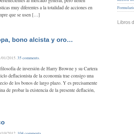
ertenecientes al mercado general, pero tienen
ticas muy diferentes a la totalidad de acciones en
Formulari
empre que se usen […]
Libros 
opa, bono alcista y oro…
1/01/2015
.
35 comments
.
a filosofía de inversión de Harry Browne y su Cartera
iclo deflacionista de la economía trae consigo una
recio de los bonos de largo plazo. Y es precisamente
na de probar la existencia de la presente deflación,
co
9/10/2012
.
104 comments
.