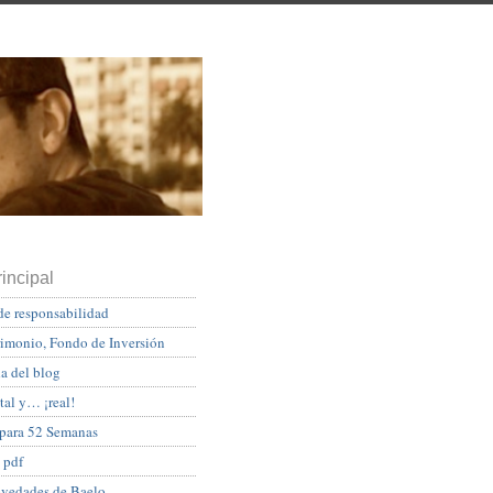
incipal
de responsabilidad
rimonio, Fondo de Inversión
a del blog
tal y… ¡real!
 para 52 Semanas
 pdf
ovedades de Baelo