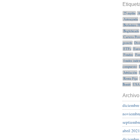
Etiquet
25 myths
A
Autoayuda
Berkshire 
Bogleheads
Cartera Per
growth
Div
ETFs
Euro
Fondos
Fon
fondos inde
compuesto
Jubilación
Renta Fija
Bomb
USA
Archivo
diciembre
noviembr
septiembr
abril 2021
diciembre