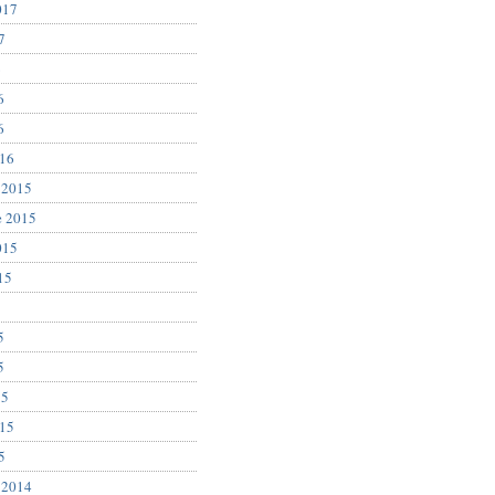
017
7
6
6
6
016
 2015
e 2015
015
15
5
5
5
15
015
5
 2014