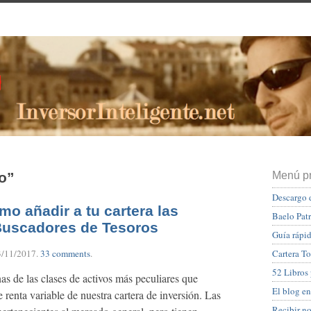
o”
Menú pr
Descargo 
o añadir a tu cartera las
Baelo Pat
Buscadores de Tesoros
Guía rápid
3/11/2017
.
33 comments
.
Cartera To
52 Libros
s de las clases de activos más peculiares que
El blog en
 renta variable de nuestra cartera de inversión. Las
Recibir n