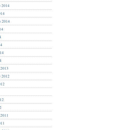
e 2014
014
e 2014
14
4
14
014
4
 2013
e 2012
012
2
012
2
 2011
011