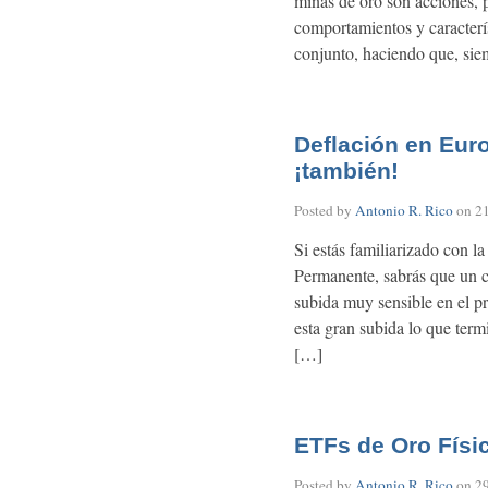
minas de oro son acciones, p
comportamientos y caracterís
conjunto, haciendo que, si
Deflación en Eur
¡también!
Posted by
Antonio R. Rico
on
2
Si estás familiarizado con l
Permanente, sabrás que un c
subida muy sensible en el p
esta gran subida lo que termi
[…]
ETFs de Oro Físi
Posted by
Antonio R. Rico
on
2