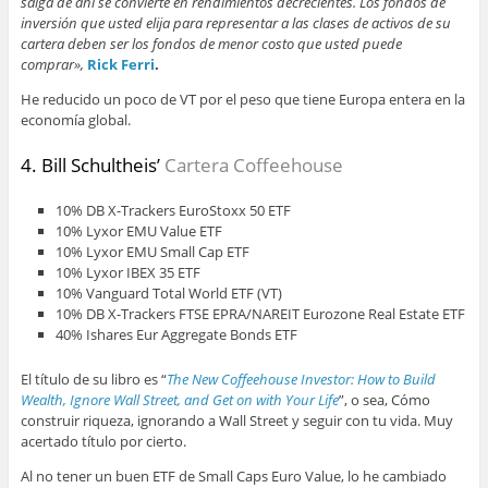
salga de ahí se convierte en rendimientos decrecientes. Los fondos de
inversión que usted elija para representar a las clases de activos de su
cartera deben ser los fondos de menor costo que usted puede
comprar»,
Rick Ferri
.
He reducido un poco de VT por el peso que tiene Europa entera en la
economía global.
4. Bill Schultheis’
Cartera Coffeehouse
10% DB X-Trackers EuroStoxx 50 ETF
10% Lyxor EMU Value ETF
10% Lyxor EMU Small Cap ETF
10% Lyxor IBEX 35 ETF
10% Vanguard Total World ETF (VT)
10% DB X-Trackers FTSE EPRA/NAREIT Eurozone Real Estate ETF
40% Ishares Eur Aggregate Bonds ETF
El título de su libro es “
The New Coffeehouse Investor: How to Build
Wealth, Ignore Wall Street, and Get on with Your Life
”, o sea, Cómo
construir riqueza, ignorando a Wall Street y seguir con tu vida. Muy
acertado título por cierto.
Al no tener un buen ETF de Small Caps Euro Value, lo he cambiado