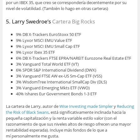
por un IBEX 35, que creo se correspondería decentemente por su
nivel de volatilidad. (También lo hago en otras carteras)
5. Larry Swedroe’s
Cartera Big Rocks
9% DB X-Trackers EuroStoxx 50 ETF
9% Lyxor MSCI EMU Value ETF
9% Lyxor MSCI EMU Small Cap ETF
9% Lyxor Ibex 35 ETF
6% DB X-Trackers FTSE EPRA/NAREIT Eurozone Real Estate ETF
3% Vanguard Total World ETF (VT)
6% SPDR S&P International Dividend (DWX)
3% Vanguard FTSE AW ex-US Sm-Cap ETF (VSS)
3% WisdomTree International SmallCap Div (DLS)
3% Vanguard Emerging Mkts ETF (VWO)
40% Ishares Eur Government Bonds 1-3 ETF
La cartera de Larry, autor de
Wise Investing made Simpler
y
Reducing
the Risk of Black Swans
, está significativamente inclinada hacia la
pequeña capitalización y la renta variable estilo valor (con el
razonamiento de que sus niveles altos de riesgo ofrecen una mayor
rentabilidad esperada). Incluye más fondos de lo que a
mí personalmente me gusta.