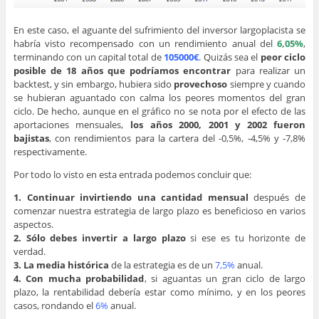
En este caso, el aguante del sufrimiento del inversor largoplacista se
habría visto recompensado con un rendimiento anual del
6,05%
,
terminando con un capital total de
105000€
. Quizás sea el
peor ciclo
posible de 18 años que podríamos encontrar
para realizar un
backtest, y sin embargo, hubiera sido
provechoso
siempre y cuando
se hubieran aguantado con calma los peores momentos del gran
ciclo. De hecho, aunque en el gráfico no se nota por el efecto de las
aportaciones mensuales,
los años 2000, 2001 y 2002 fueron
bajistas
, con rendimientos para la cartera del -0,5%, -4,5% y -7,8%
respectivamente.
Por todo lo visto en esta entrada podemos concluir que:
1. Continuar invirtiendo una cantidad mensual
después de
comenzar nuestra estrategia de largo plazo es beneficioso en varios
aspectos.
2. Sólo debes invertir a largo plazo
si ese es tu horizonte de
verdad.
3. La media histórica
de la estrategia es de un
7,5%
anual.
4. Con mucha probabilidad
, si aguantas un gran ciclo de largo
plazo, la rentabilidad debería estar como mínimo, y en los peores
casos, rondando el
6%
anual.