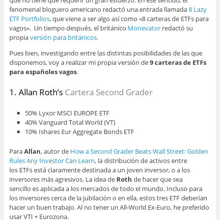
que no tiene que requerir un gran esfuerzo. En ese sentido, el
fenomenal bloguero americano redactó una entrada llamada
8 Lazy
ETF Portfolios
, que viene a ser algo así como «8 carteras de ETFs para
vagos». Un tiempo después, el británico
Monevator
redactó su
propia
versión para británicos
.
Pues bien, investigando entre las distintas posibilidades de las que
disponemos, voy a realizar mi propia versión de
9 carteras de ETFs
para españoles vagos
.
1. Allan Roth’s
Cartera Second Grader
50% Lyxor MSCI EUROPE ETF
40% Vanguard Total World (VT)
10% Ishares Eur Aggregate Bonds ETF
Para
Allan
, autor de
How a Second Grader Beats Wall Street: Golden
Rules Any Investor Can Learn
, la distribución de activos entre
los ETFs está claramente destinada a un joven inversor, o a los
inversores más agresivos. La idea de
Roth
de hacer que sea
sencillo es aplicada a los mercados de todo el mundo. Incluso para
los inversores cerca de la jubilación o en ella, estos tres ETF deberían
hacer un buen trabajo. Al no tener un All-World Ex-Euro, he preferido
usar VTI + Eurozona.