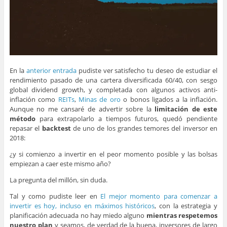
En la
anterior entrada
pudiste ver satisfecho tu deseo de estudiar el
rendimiento pasado de una cartera diversificada 60/40, con sesgo
global dividend growth, y completada con algunos activos anti-
inflación como
REITs
,
Minas de oro
o bonos ligados a la inflación.
Aunque no me cansaré de advertir sobre la
limitación de este
método
para extrapolarlo a tiempos futuros, quedó pendiente
repasar el
backtest
de uno de los grandes temores del inversor en
2018:
¿y si comienzo a invertir en el peor momento posible y las bolsas
empiezan a caer este mismo año?
La pregunta del millón, sin duda.
Tal y como pudiste leer en
El mejor momento para comenzar a
invertir es hoy, incluso en máximos históricos
, con la estrategia y
planificación adecuada no hay miedo alguno
mientras respetemos
nuestro plan
y seamos, de verdad de la buena, inversores de largo