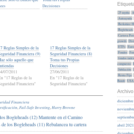
Etiquet
ees
Decisiones
25 myths
A
Autoayuda
Berkshire 
Bogleheads
Cartera Per
growth
Div
ETFs
Euro
17 Reglas Simples de la
17 Reglas Simples de la
Fondos
Fon
Seguridad Financiera (9)
Seguridad Financiera (8)
fondos inde
Haz sólo aquello que
Toma tus Propias
compuesto
entiendas
Decisiones
Jubilación
04/07/2011
27/06/2011
Renta Fija
En "17 Reglas de la
En "17 Reglas de la
Bomb
USA
Seguridad Financiera"
Seguridad Financiera"
Archivo
diciembre
guridad Financiera
rsificación
,
Fail-Safe Investing
,
Harry Browne
noviembr
los Bogleheads (12) Mantente en el Camino
septiembr
 de los Bogleheads (11) Rebalancea tu cartera
abril 2021
diciembre