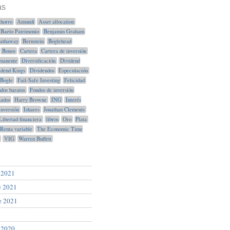
as
horro
Amundi
Asset allocation
Baelo Patrimonio
Benjamin Graham
Hathaway
Bernstein
Boglehead
Bonos
Cartera
Cartera de inversión
manente
Diversificación
Dividend
idend Kings
Dividendos
Especulación
Bogle
Fail-Safe Investing
Felicidad
dos baratos
Fondos de inversión
xados
Harry Browne
ING
Interés
Inversión
Ishares
Jonathan Clements
Libertad financiera
libros
Oro
Plata
Renta variable
The Economic Time
VIG
Warren Buffett
 2021
e 2021
e 2021
 2020