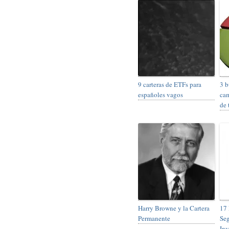
9 carteras de ETFs para
3 b
españoles vagos
cam
de 
Harry Browne y la Cartera
17 
Permanente
Seg
Inv