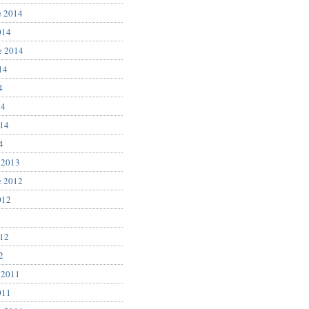
e 2014
014
e 2014
14
4
14
014
4
 2013
e 2012
012
2
012
2
 2011
011