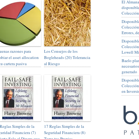
El Almana
disponible
Colección
Disponible
Colección
Errores, 
Disponible
Colección
uenas razones para
Los Consejos de los
Lowell Mi
biar el asset allocation
Bogleheads (20) Tolerancia
Baelo plan
tu cartera pasiva
al Riesgo
necesario
generado
Disponibl
Colección
en Inversi
Reglas Simples de la
17 Reglas Simples de la
uridad Financiera (7)
Seguridad Financiera (8)
ierte Solo el Dinero que
Toma tus Propias