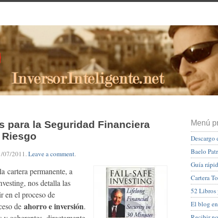
s para la Seguridad Financiera
Menú pr
l Riesgo
Descargo 
Baelo Pat
1/07/2011
.
Leave a comment
.
Guía rápid
 la cartera permanente, a
Cartera To
nvesting, nos detalla las
52 Libros
r en el proceso de
El blog en
ahorro e inversión
oceso de
.
Recibir n
as y coherentes, directamente