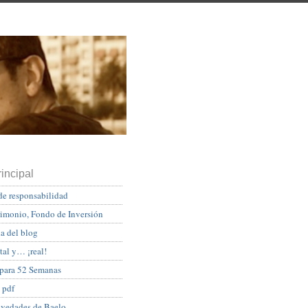
incipal
de responsabilidad
rimonio, Fondo de Inversión
a del blog
tal y… ¡real!
 para 52 Semanas
 pdf
ovedades de Baelo