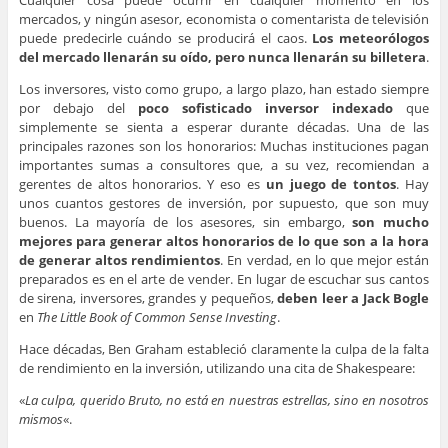
Cualquier cosa puede ocurrir en cualquier momento en los
mercados, y ningún asesor, economista o comentarista de televisión
puede predecirle cuándo se producirá el caos.
Los meteorólogos
del mercado llenarán su oído, pero nunca llenarán su billetera
.
Los inversores, visto como grupo, a largo plazo, han estado siempre
por debajo del
poco sofisticado inversor indexado
que
simplemente se sienta a esperar durante décadas. Una de las
principales razones son los honorarios: Muchas instituciones pagan
importantes sumas a consultores que, a su vez, recomiendan a
gerentes de altos honorarios. Y eso es
un juego de tontos
. Hay
unos cuantos gestores de inversión, por supuesto, que son muy
buenos. La mayoría de los asesores, sin embargo,
son mucho
mejores para generar altos honorarios de lo que son a la hora
de generar altos rendimientos
. En verdad, en lo que mejor están
preparados es en el arte de vender. En lugar de escuchar sus cantos
de sirena, inversores, grandes y pequeños,
deben leer a Jack Bogle
en
The Little Book of Common Sense Investing
.
Hace décadas, Ben Graham estableció claramente la culpa de la falta
de rendimiento en la inversión, utilizando una cita de Shakespeare:
«
La culpa, querido Bruto, no está en nuestras estrellas, sino en nosotros
mismos
«.