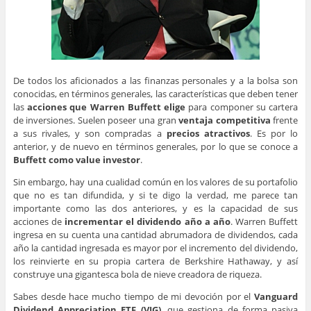
De todos los aficionados a las finanzas personales y a la bolsa son
conocidas, en términos generales, las características que deben tener
las
acciones que Warren Buffett elige
para componer su cartera
de inversiones. Suelen poseer una gran
ventaja competitiva
frente
a sus rivales, y son compradas a
precios atractivos
. Es por lo
anterior, y de nuevo en términos generales, por lo que se conoce a
Buffett como value investor
.
Sin embargo, hay una cualidad común en los valores de su portafolio
que no es tan difundida, y si te digo la verdad, me parece tan
importante como las dos anteriores, y es la capacidad de sus
acciones de
incrementar el dividendo año a año
. Warren Buffett
ingresa en su cuenta una cantidad abrumadora de dividendos, cada
año la cantidad ingresada es mayor por el incremento del dividendo,
los reinvierte en su propia cartera de Berkshire Hathaway, y así
construye una gigantesca bola de nieve creadora de riqueza.
Sabes desde hace mucho tiempo de mi devoción por el
Vanguard
Dividend Appreciation ETF (VIG)
, que gestiona de forma pasiva