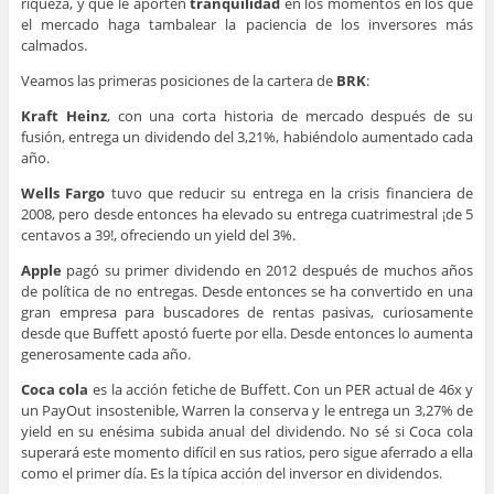
riqueza, y que le aporten
tranquilidad
en los momentos en los que
el mercado haga tambalear la paciencia de los inversores más
calmados.
Veamos las primeras posiciones de la cartera de
BRK
:
Kraft Heinz
, con una corta historia de mercado después de su
fusión, entrega un dividendo del 3,21%, habiéndolo aumentado cada
año.
Wells Fargo
tuvo que reducir su entrega en la crisis financiera de
2008, pero desde entonces ha elevado su entrega cuatrimestral ¡de 5
centavos a 39!, ofreciendo un yield del 3%.
Apple
pagó su primer dividendo en 2012 después de muchos años
de política de no entregas. Desde entonces se ha convertido en una
gran empresa para buscadores de rentas pasivas, curiosamente
desde que Buffett apostó fuerte por ella. Desde entonces lo aumenta
generosamente cada año.
Coca cola
es la acción fetiche de Buffett. Con un PER actual de 46x y
un PayOut insostenible, Warren la conserva y le entrega un 3,27% de
yield en su enésima subida anual del dividendo. No sé si Coca cola
superará este momento difícil en sus ratios, pero sigue aferrado a ella
como el primer día. Es la típica acción del inversor en dividendos.