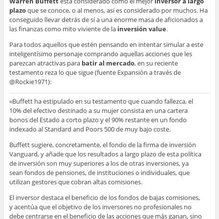
Warren Buffett
está considerado como el mejor
inversor a largo
plazo
que se conoce, o al menos, así es considerado por muchos. Ha
conseguido llevar detrás de sí a una enorme masa de aficionados a
las finanzas como mito viviente de la
inversión value
.
Para todos aquellos que estén pensando en intentar simular a este
inteligentísimo personaje comprando aquellas acciones que les
parezcan atractivas para
batir al mercado
, en su reciente
testamento reza lo que sigue (fuente Expansión a través de
@Rockie1971):
«Buffett ha estipulado en su testamento que cuando fallezca, el
10% del efectivo destinado a su mujer consista en una cartera
bonos del Estado a corto plazo y el 90% restante en un fondo
indexado al Standard and Poors 500 de muy bajo coste.
Buffett sugiere, concretamente, el fondo de la firma de inversión
Vanguard, y añade que los resultados a largo plazo de esta política
de inversión son muy superiores a los de otras inversiones, ya
sean fondos de pensiones, de instituciones o individuales, que
utilizan gestores que cobran altas comisiones.
El inversor destaca el beneficio de los fondos de bajas comisiones,
y acentúa que el objetivo de los inversores no profesionales no
debe centrarse en el beneficio de las acciones que más ganan, sino