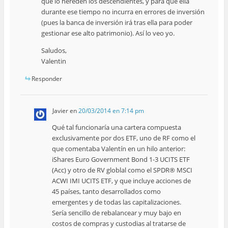
que lo hereden los descendientes, y para que ella
durante ese tiempo no incurra en errores de inversión
(pues la banca de inversión irá tras ella para poder
gestionar ese alto patrimonio). Así lo veo yo.
Saludos,
Valentin
Responder
Javier
en
20/03/2014 en 7:14 pm
Qué tal funcionaría una cartera compuesta
exclusivamente por dos ETF, uno de RF como el
que comentaba Valentín en un hilo anterior:
iShares Euro Government Bond 1-3 UCITS ETF
(Acc) y otro de RV globlal como el SPDR® MSCI
ACWI IMI UCITS ETF, y que incluye acciones de
45 países, tanto desarrollados como
emergentes y de todas las capitalizaciones.
Sería sencillo de rebalancear y muy bajo en
costos de compras y custodias al tratarse de