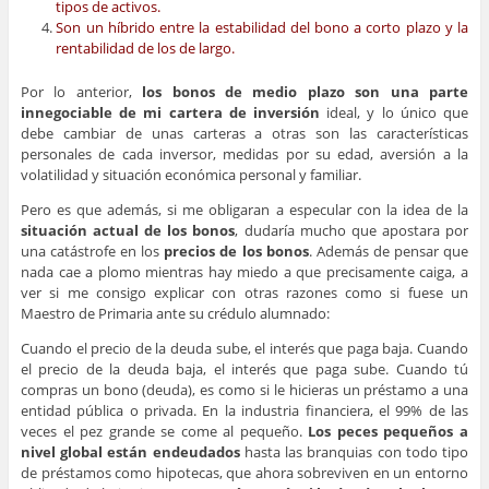
tipos de activos.
Son un híbrido entre la estabilidad del bono a corto plazo y la
rentabilidad de los de largo.
Por lo anterior,
los bonos de medio plazo son una parte
innegociable de mi cartera de inversión
ideal, y lo único que
debe cambiar de unas carteras a otras son las características
personales de cada inversor, medidas por su edad, aversión a la
volatilidad y situación económica personal y familiar.
Pero es que además, si me obligaran a especular con la idea de la
situación actual de los bonos
, dudaría mucho que apostara por
una catástrofe en los
precios de los bonos
. Además de pensar que
nada cae a plomo mientras hay miedo a que precisamente caiga, a
ver si me consigo explicar con otras razones como si fuese un
Maestro de Primaria ante su crédulo alumnado:
Cuando el precio de la deuda sube, el interés que paga baja. Cuando
el precio de la deuda baja, el interés que paga sube. Cuando tú
compras un bono (deuda), es como si le hicieras un préstamo a una
entidad pública o privada. En la industria financiera, el 99% de las
veces el pez grande se come al pequeño.
Los peces pequeños a
nivel global están endeudados
hasta las branquias con todo tipo
de préstamos como hipotecas, que ahora sobreviven en un entorno