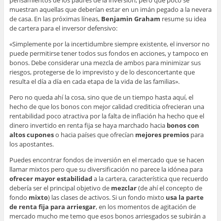
pensamientos de los padres de la inversión, pero qué poco se
muestran aquellas que deberían estar en un imán pegado a la nevera
de casa. En las próximas líneas,
Benjamin Graham
resume su idea
de cartera para el inversor defensivo:
«Simplemente por la incertidumbre siempre existente, el inversor no
puede permitirse tener todos sus fondos en acciones, y tampoco en
bonos. Debe considerar una mezcla de ambos para minimizar sus
riesgos, protegerse de lo imprevisto y de lo desconcertante que
resulta el día a día en cada etapa de la vida de las familias».
Pero no queda ahí la cosa, sino que de un tiempo hasta aquí, el
hecho de que los bonos con mejor calidad crediticia ofrecieran una
rentabilidad poco atractiva por la falta de inflación ha hecho que el
dinero invertido en renta fija se haya marchado hacia
bonos con
altos cupones
o hacia países que ofrecían
mejores premios
para
los apostantes.
Puedes encontrar fondos de inversión en el mercado que se hacen
llamar mixtos pero que su diversificación no parece la idónea para
ofrecer mayor estabilidad
a la cartera, característica que recuerdo
debería ser el principal objetivo de
mezclar
(de ahí el concepto de
fondo
mixto
) las clases de activos. Si un fondo mixto
usa la parte
de renta fija para arriesgar
, en los momentos de agitación de
mercado mucho me temo que esos bonos arriesgados se subirán a