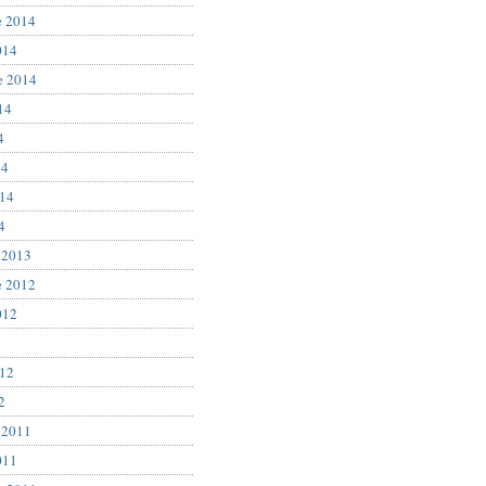
e 2014
014
e 2014
14
4
14
014
4
 2013
e 2012
012
2
012
2
 2011
011