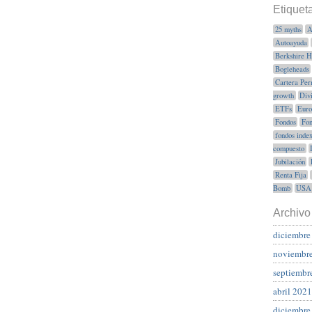
Etiquet
25 myths
A
Autoayuda
Berkshire 
Bogleheads
Cartera Per
growth
Div
ETFs
Euro
Fondos
Fon
fondos inde
compuesto
Jubilación
Renta Fija
Bomb
USA
Archivo
diciembre
noviembr
septiembr
abril 2021
diciembre