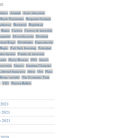
as
horro
Amundi
Asset allocation
Baelo Patrimonio
Benjamin Graham
Hathaway
Bernstein
Boglehead
Bonos
Cartera
Cartera de inversión
manente
Diversificación
Dividend
idend Kings
Dividendos
Especulación
Bogle
Fail-Safe Investing
Felicidad
dos baratos
Fondos de inversión
xados
Harry Browne
ING
Interés
Inversión
Ishares
Jonathan Clements
Libertad financiera
libros
Oro
Plata
Renta variable
The Economic Time
VIG
Warren Buffett
 2021
e 2021
e 2021
 2020