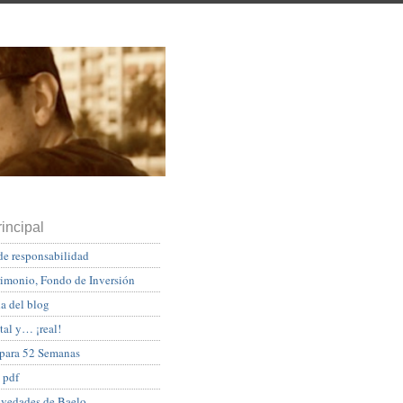
incipal
de responsabilidad
rimonio, Fondo de Inversión
a del blog
tal y… ¡real!
 para 52 Semanas
 pdf
ovedades de Baelo