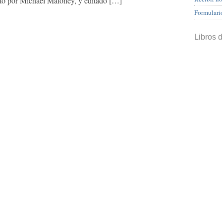
ito por Michael Maloney, y editado […]
Formulari
Libros 