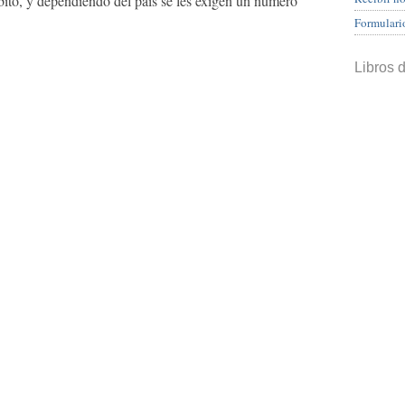
bito, y dependiendo del país se les exigen un número
Formulari
Libros 