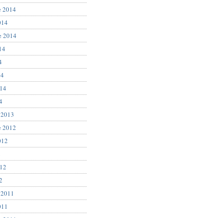
e 2014
014
e 2014
14
4
14
014
4
 2013
e 2012
012
2
012
2
 2011
011