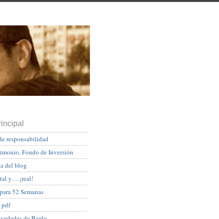
incipal
de responsabilidad
rimonio, Fondo de Inversión
a del blog
tal y… ¡real!
 para 52 Semanas
 pdf
ovedades de Baelo