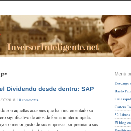
AP”
Menú pr
Descargo 
del Dividendo desde dentro: SAP
Baelo Pat
Guía rápid
2/07/2018
.
10 comments
.
Cartera To
ndo son aquellas acciones que han incrementado su
52 Libros
ro significativo de años de forma ininterrumpida.
El blog en
yor o menor gusto de sus empresas por premiar a sus
Recibir n