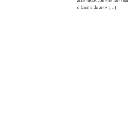
accionistas con este sano há
diferente de años […]