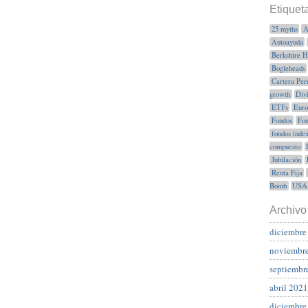
Etiquet
25 myths
A
Autoayuda
Berkshire 
Bogleheads
Cartera Per
growth
Div
ETFs
Euro
Fondos
Fon
fondos inde
compuesto
Jubilación
Renta Fija
Bomb
USA
Archivo
diciembre
noviembr
septiembr
abril 2021
diciembre