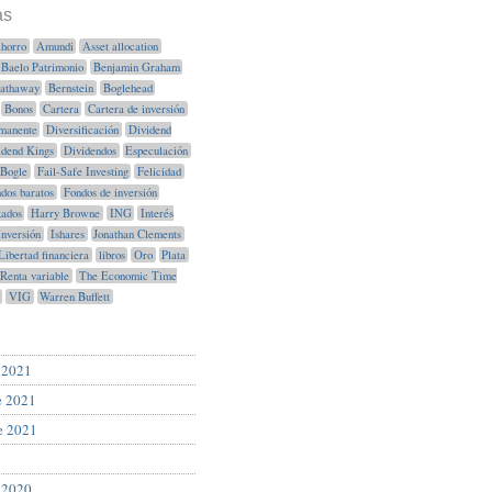
as
horro
Amundi
Asset allocation
Baelo Patrimonio
Benjamin Graham
Hathaway
Bernstein
Boglehead
Bonos
Cartera
Cartera de inversión
manente
Diversificación
Dividend
idend Kings
Dividendos
Especulación
Bogle
Fail-Safe Investing
Felicidad
dos baratos
Fondos de inversión
xados
Harry Browne
ING
Interés
Inversión
Ishares
Jonathan Clements
Libertad financiera
libros
Oro
Plata
Renta variable
The Economic Time
VIG
Warren Buffett
 2021
e 2021
e 2021
 2020