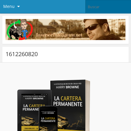
Menu
1612260820