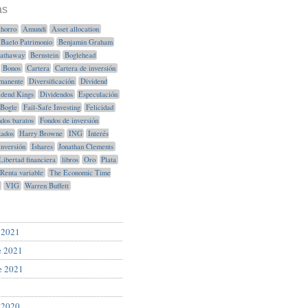
as
horro
Amundi
Asset allocation
Baelo Patrimonio
Benjamin Graham
Hathaway
Bernstein
Boglehead
Bonos
Cartera
Cartera de inversión
manente
Diversificación
Dividend
idend Kings
Dividendos
Especulación
Bogle
Fail-Safe Investing
Felicidad
dos baratos
Fondos de inversión
xados
Harry Browne
ING
Interés
Inversión
Ishares
Jonathan Clements
Libertad financiera
libros
Oro
Plata
Renta variable
The Economic Time
VIG
Warren Buffett
 2021
e 2021
e 2021
 2020