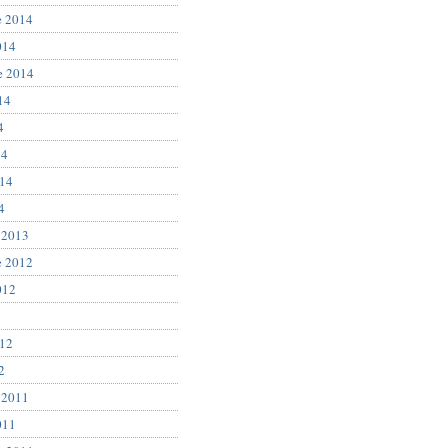
e 2014
014
e 2014
14
4
14
014
4
 2013
e 2012
012
2
012
2
 2011
011