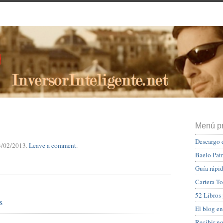
Menú pr
Descargo 
3/02/2013
.
Leave a comment
.
Baelo Pat
Guía rápid
Cartera To
52 Libros
s
El blog en
Recibir n