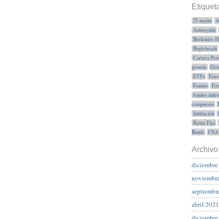
Etiquet
25 myths
A
Autoayuda
Berkshire 
Bogleheads
Cartera Per
growth
Div
ETFs
Euro
Fondos
Fon
fondos inde
compuesto
Jubilación
Renta Fija
Bomb
USA
Archivo
diciembre
noviembr
septiembr
abril 2021
diciembre