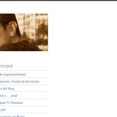
incipal
de responsabilidad
rimonio, Fondo de Inversión
a del blog
tal y… ¡real!
 para 52 Semanas
 pdf
ovedades de Baelo