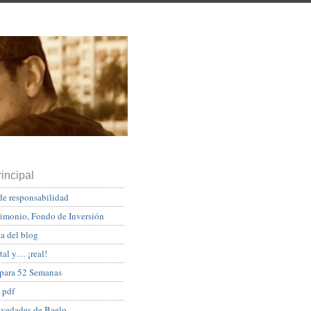
incipal
de responsabilidad
rimonio, Fondo de Inversión
a del blog
tal y… ¡real!
 para 52 Semanas
 pdf
ovedades de Baelo