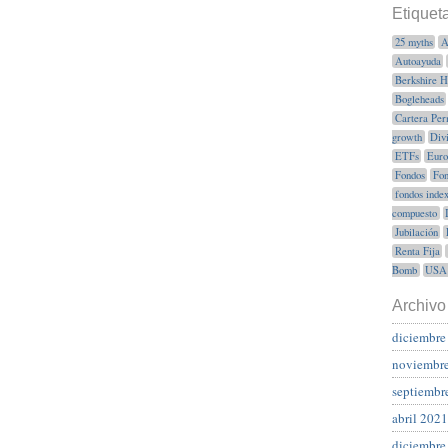
Etiquet
25 myths
A
Autoayuda
Berkshire 
Bogleheads
Cartera Per
growth
Div
ETFs
Euro
Fondos
Fon
fondos inde
compuesto
Jubilación
Renta Fija
Bomb
USA
Archivo
diciembre
noviembr
septiembr
abril 2021
diciembre