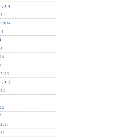
e 2014
014
e 2014
14
4
14
014
4
 2013
e 2012
012
2
012
2
 2011
011