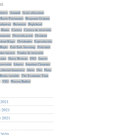
as
horro
Amundi
Asset allocation
Baelo Patrimonio
Benjamin Graham
Hathaway
Bernstein
Boglehead
Bonos
Cartera
Cartera de inversión
manente
Diversificación
Dividend
idend Kings
Dividendos
Especulación
Bogle
Fail-Safe Investing
Felicidad
dos baratos
Fondos de inversión
xados
Harry Browne
ING
Interés
Inversión
Ishares
Jonathan Clements
Libertad financiera
libros
Oro
Plata
Renta variable
The Economic Time
VIG
Warren Buffett
 2021
e 2021
e 2021
 2020