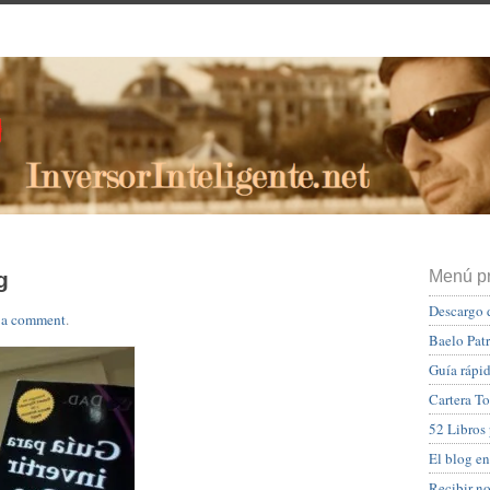
g
Menú pr
Descargo 
 a comment
.
Baelo Pat
Guía rápid
Cartera To
52 Libros
El blog en
Recibir n