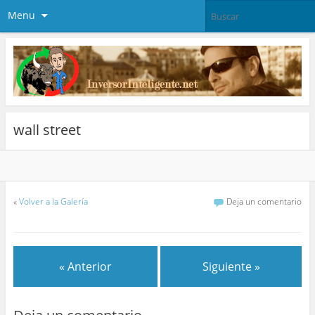
Menu
wall street
«
Volver a la Galería
Deja un comentario
« Anterior
Siguiente »