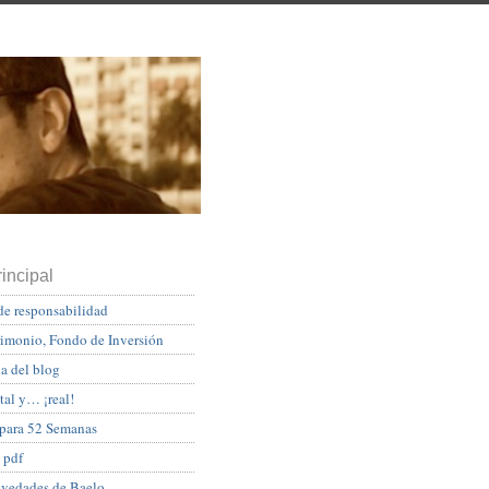
incipal
de responsabilidad
rimonio, Fondo de Inversión
a del blog
tal y… ¡real!
 para 52 Semanas
 pdf
ovedades de Baelo