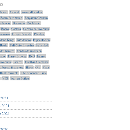
as
horro
Amundi
Asset allocation
Baelo Patrimonio
Benjamin Graham
Hathaway
Bernstein
Boglehead
Bonos
Cartera
Cartera de inversión
manente
Diversificación
Dividend
idend Kings
Dividendos
Especulación
Bogle
Fail-Safe Investing
Felicidad
dos baratos
Fondos de inversión
xados
Harry Browne
ING
Interés
Inversión
Ishares
Jonathan Clements
Libertad financiera
libros
Oro
Plata
Renta variable
The Economic Time
VIG
Warren Buffett
 2021
e 2021
e 2021
 2020