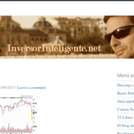
Menú pr
Descargo 
5/08/2015
.
Leave a comment
.
Baelo Pat
Guía rápid
Cartera To
52 Libros
El blog en
Recibir n