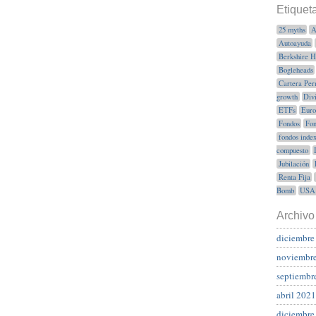
Etiquet
25 myths
A
Autoayuda
Berkshire 
Bogleheads
Cartera Per
growth
Div
ETFs
Euro
Fondos
Fon
fondos inde
compuesto
Jubilación
Renta Fija
Bomb
USA
Archivo
diciembre
noviembr
septiembr
abril 2021
diciembre