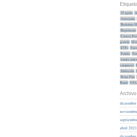
Etiquet
25 myths
A
Autoayuda
Berkshire 
Bogleheads
Cartera Per
growth
Div
ETFs
Euro
Fondos
Fon
fondos inde
compuesto
Jubilación
Renta Fija
Bomb
USA
Archivo
diciembre
noviembr
septiembr
abril 2021
diciembre