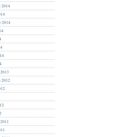
e 2014
014
e 2014
14
4
14
014
4
 2013
e 2012
012
2
012
2
 2011
011