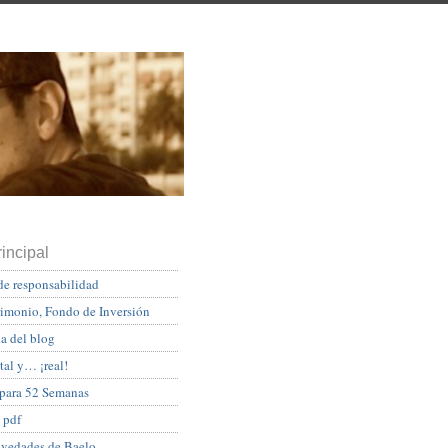
incipal
de responsabilidad
rimonio, Fondo de Inversión
a del blog
tal y… ¡real!
 para 52 Semanas
 pdf
ovedades de Baelo