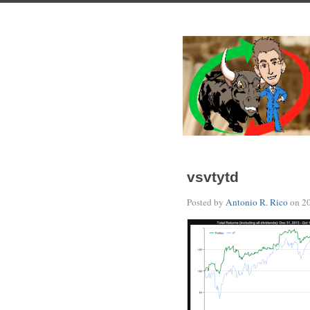
vsvtytd
Posted by
Antonio R. Rico
on
2