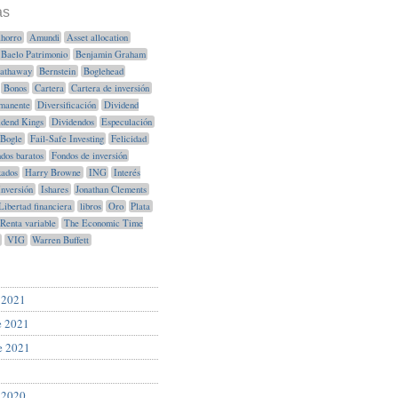
as
horro
Amundi
Asset allocation
Baelo Patrimonio
Benjamin Graham
Hathaway
Bernstein
Boglehead
Bonos
Cartera
Cartera de inversión
manente
Diversificación
Dividend
idend Kings
Dividendos
Especulación
Bogle
Fail-Safe Investing
Felicidad
dos baratos
Fondos de inversión
xados
Harry Browne
ING
Interés
Inversión
Ishares
Jonathan Clements
Libertad financiera
libros
Oro
Plata
Renta variable
The Economic Time
VIG
Warren Buffett
 2021
e 2021
e 2021
 2020