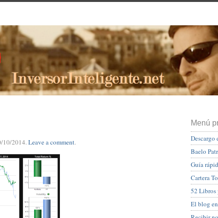
Menú pr
Descargo 
0/10/2014
.
Leave a comment
.
Baelo Pat
Guía rápid
Cartera To
52 Libros
El blog en
Recibir n