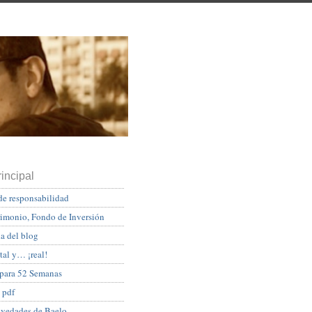
incipal
de responsabilidad
rimonio, Fondo de Inversión
a del blog
tal y… ¡real!
 para 52 Semanas
 pdf
ovedades de Baelo