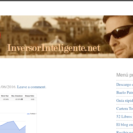
Menú pr
Descargo 
1/06/2016
.
Leave a comment
.
Baelo Pat
Guía rápid
Cartera To
52 Libros
El blog en
Recibir n