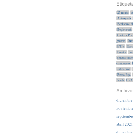
Etiquet
25 myths
A
Autoayuda
Berkshire 
Bogleheads
Cartera Per
growth
Div
ETFs
Euro
Fondos
Fon
fondos inde
compuesto
Jubilación
Renta Fija
Bomb
USA
Archivo
diciembre
noviembr
septiembr
abril 2021
diciembre