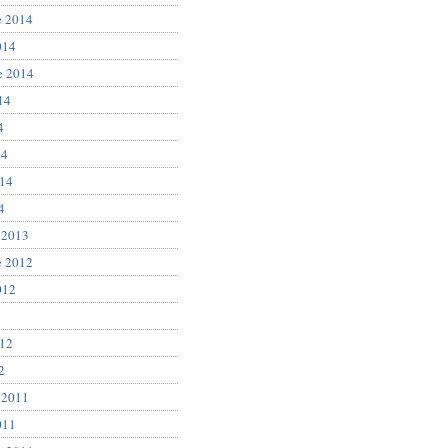
e 2014
014
e 2014
14
4
14
014
4
 2013
e 2012
012
2
012
2
 2011
011