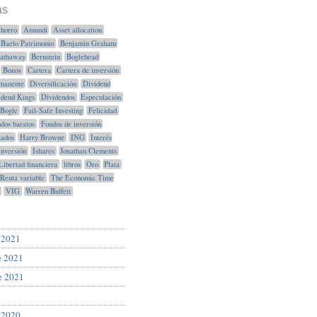
as
horro
Amundi
Asset allocation
Baelo Patrimonio
Benjamin Graham
Hathaway
Bernstein
Boglehead
Bonos
Cartera
Cartera de inversión
manente
Diversificación
Dividend
idend Kings
Dividendos
Especulación
Bogle
Fail-Safe Investing
Felicidad
dos baratos
Fondos de inversión
xados
Harry Browne
ING
Interés
Inversión
Ishares
Jonathan Clements
Libertad financiera
libros
Oro
Plata
Renta variable
The Economic Time
VIG
Warren Buffett
 2021
e 2021
e 2021
 2020