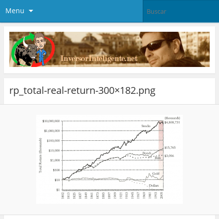
Menu
rp_total-real-return-300×182.png