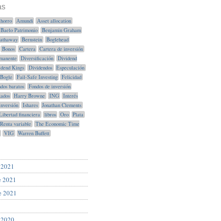
as
horro
Amundi
Asset allocation
Baelo Patrimonio
Benjamin Graham
Hathaway
Bernstein
Boglehead
Bonos
Cartera
Cartera de inversión
manente
Diversificación
Dividend
idend Kings
Dividendos
Especulación
Bogle
Fail-Safe Investing
Felicidad
dos baratos
Fondos de inversión
xados
Harry Browne
ING
Interés
Inversión
Ishares
Jonathan Clements
Libertad financiera
libros
Oro
Plata
Renta variable
The Economic Time
VIG
Warren Buffett
 2021
e 2021
e 2021
 2020