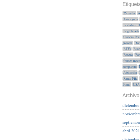
Etiquet
25 myths
A
Autoayuda
Berkshire 
Bogleheads
Cartera Per
growth
Div
ETFs
Euro
Fondos
Fon
fondos inde
compuesto
Jubilación
Renta Fija
Bomb
USA
Archivo
diciembre
noviembr
septiembr
abril 2021
diciembre