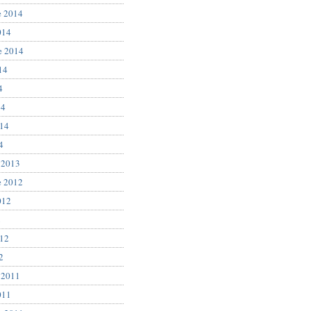
e 2014
014
e 2014
14
4
14
014
4
 2013
e 2012
012
2
012
2
 2011
011