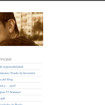
incipal
de responsabilidad
rimonio, Fondo de Inversión
a del blog
tal y… ¡real!
 para 52 Semanas
 pdf
ovedades de Baelo