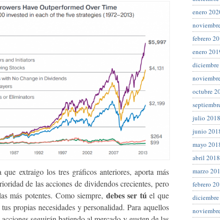
enero 202
noviembr
febrero 2
enero 201
diciembre
noviembr
octubre 2
septiembr
julio 201
junio 201
mayo 201
abril 2018
marzo 20
a que extraigo los tres gráficos anteriores, aporta más
rioridad de las acciones de dividendos crecientes, pero
febrero 2
debes ser tú
 las más potentes. Como siempre,
el que
diciembre
a tus propias necesidades y personalidad. Para aquellos
noviembr
e acciones seguirán batiendo al mercado y gusten de las