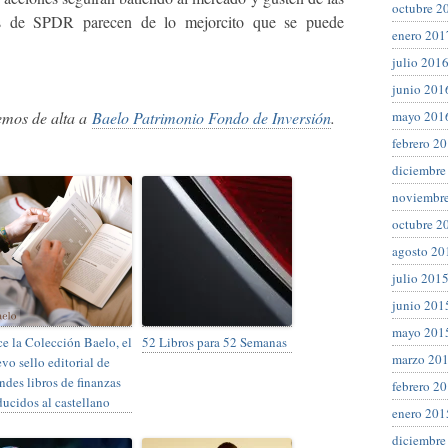
octubre 2
Fs de SPDR parecen de lo mejorcito que se puede
enero 201
julio 201
junio 201
mayo 201
emos de alta a
Baelo Patrimonio Fondo de Inversión
.
febrero 2
diciembre
noviembr
octubre 2
agosto 20
julio 201
junio 201
mayo 201
e la Colección Baelo, el
52 Libros para 52 Semanas
marzo 20
vo sello editorial de
ndes libros de finanzas
febrero 2
ducidos al castellano
enero 201
diciembre