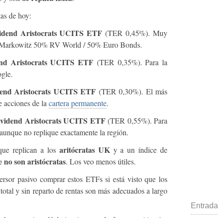
tas de hoy:
dend Aristocrats UCITS ETF
(TER 0,45%). Muy
po Markowitz 50% RV World / 50% Euro Bonds.
d Aristocrats UCITS ETF
(TER 0,35%). Para la
gle.
nd Aristocrats UCITS ETF
(TER 0,30%). El más
de acciones de la
cartera permanente
.
vidend Aristocrats UCITS ETF
(TER 0,55%). Para
, aunque no replique exactamente la región.
aritócratas UK
que replican a los
y a un índice de
 no son aristócratas
. Los veo menos útiles.
ersor pasivo comprar estos ETFs si está visto que los
otal y sin reparto de rentas son más adecuados a largo
Entrada