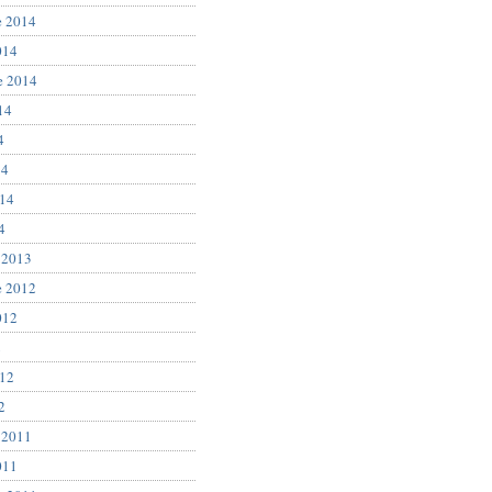
e 2014
014
e 2014
14
4
14
014
4
 2013
e 2012
012
2
012
2
 2011
011