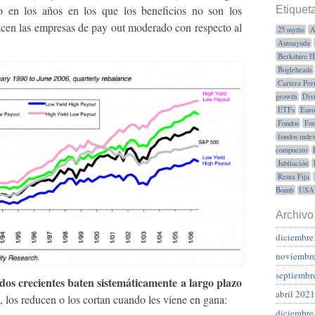
o en los años en los que los beneficios no son los
Etiquet
acen las empresas de pay out moderado con respecto al
25 myths
A
Autoayuda
Berkshire 
Bogleheads
Cartera Per
growth
Div
ETFs
Euro
Fondos
Fon
fondos inde
compuesto
Jubilación
Renta Fija
Bomb
USA
Archivo
diciembre
noviembr
septiembr
os crecientes baten sistemáticamente a largo plazo
abril 2021
, los reducen o los cortan cuando les viene en gana:
diciembre