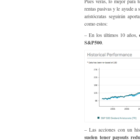
Pues verás, lo mejor para t
rentas pasivas y le ayude a 
aristócratas seguirán apor
como estos:
– En los últimos 10 años,
S&P500
.
– Las acciones con un hist
suelen tener payouts red