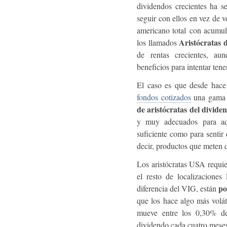
dividendos crecientes ha s
seguir con ellos en vez de 
americano total con acumul
Aristócratas 
los llamados
de rentas crecientes, au
beneficios para intentar tene
El caso es que desde hac
fondos cotizados
una gama a
de aristócratas del divide
y muy adecuados para aqu
suficiente como para sentir
decir, productos que meten d
Los aristócratas USA requi
el resto de localizaciones
po
diferencia del VIG, están
que los hace algo más volát
mueve entre los 0,30% d
dividendo cada cuatro mese