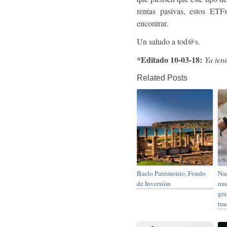
rentas pasivas, estos ET
encontrar.
Un saludo a tod@s.
*Editado 10-03-18:
Ya ten
Related Posts
Baelo Patrimonio, Fondo
Nac
de Inversión
nue
gra
tra