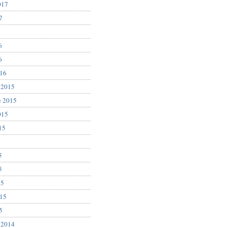
017
7
6
6
6
016
 2015
e 2015
015
15
5
5
5
15
015
5
 2014