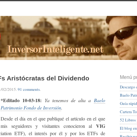
 Aristócratas del Dividendo
Menú pr
Descargo 
1/02/2015
.
91 comments
.
Baelo Pat
*Editado 10-03-18:
Ya tenemos de alta a
Baelo
Guía rápid
Patrimonio Fondo de Inversión
.
Cartera To
Desde el día en el que publiqué el artículo en el que
52 Libros
VIG
mis seguidores y visitantes conocieron al
El blog en
ciation ETF), el interés por él y por los ETFs de
Recibir n