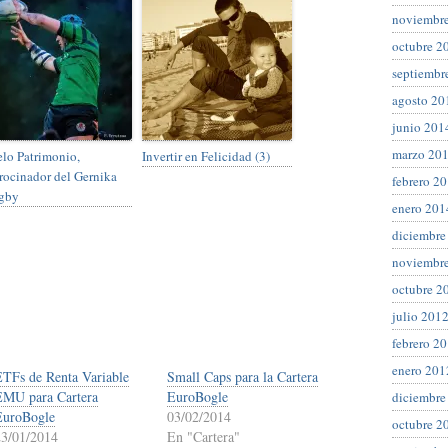
noviembr
octubre 2
septiembr
agosto 20
junio 201
marzo 20
lo Patrimonio,
Invertir en Felicidad (3)
rocinador del Gernika
febrero 2
gby
enero 201
diciembre
noviembr
octubre 2
julio 201
febrero 2
enero 201
ETFs de Renta Variable
Small Caps para la Cartera
EMU para Cartera
EuroBogle
diciembre
EuroBogle
03/02/2014
octubre 2
23/01/2014
En "Cartera"