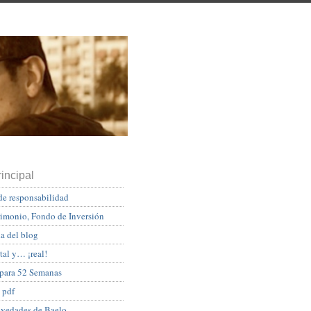
incipal
de responsabilidad
rimonio, Fondo de Inversión
a del blog
tal y… ¡real!
 para 52 Semanas
 pdf
ovedades de Baelo