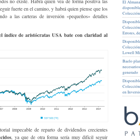
odos no existe. Habrá quien vea de forma positiva las
El Almana
disponible
seguir fuerte en el camino, y habrá quien piense que los
Colección
tando a las carteras de inversión «pequeños» detalles
Disponible
Colección
Errores, 
el índice de aristócratas USA bate con claridad al
Disponible
Colección
Lowell Mi
Baelo plan
necesario
generado
Disponibl
Colección
en Inversi
orial impecable de reparto de dividendos crecientes
ucidos
, ya que de otra forma sería muy difícil seguir