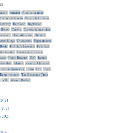
as
horro
Amundi
Asset allocation
Baelo Patrimonio
Benjamin Graham
Hathaway
Bernstein
Boglehead
Bonos
Cartera
Cartera de inversión
manente
Diversificación
Dividend
idend Kings
Dividendos
Especulación
Bogle
Fail-Safe Investing
Felicidad
dos baratos
Fondos de inversión
xados
Harry Browne
ING
Interés
Inversión
Ishares
Jonathan Clements
Libertad financiera
libros
Oro
Plata
Renta variable
The Economic Time
VIG
Warren Buffett
 2021
e 2021
e 2021
 2020