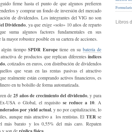
eguido firme hasta el punto de que algunos prefieren
Formulari
venderlos y comprar un fondo de inversión del mercado
ación de dividendos. Los integrantes del VIG no son
Libros 
del Dividendo
, ya que exige «solo» 10 años de reparto
nque suma algunos factores fundamentales en sus
r la mayor robustez posible en su cartera de acciones.
SPDR Europe
e algún tiempo
tiene en su
batería de
índices
tractiva de productos que replican diferentes
ndo
, cotizados en euros, con distribución de dividendos
ellos que vean en las rentas pasivas el atractivo
 que realmente están comprando activos financieros, es
inero en tu bolsillo de forma automatizada.
25 años de crecimiento del dividendo
eren de
, y para
se reduce a 10
 Ex-USA o Global, el requisito
. A
nderados por yield actual
, y no por capitalización, lo
TER
iles, aunque más atractivo a los rentistas. El
se
el más barato y los 0,55% del más caro. Repaten
réplica física
s y son de
.