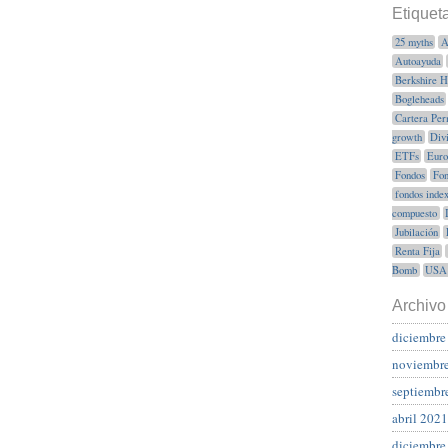
Etiquet
25 myths
A
Autoayuda
Berkshire 
Bogleheads
Cartera Per
growth
Div
ETFs
Euro
Fondos
Fon
fondos inde
compuesto
Jubilación
Renta Fija
Bomb
USA
Archivo
diciembre
noviembr
septiembr
abril 2021
diciembre