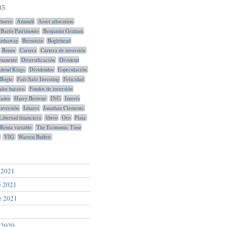
as
horro
Amundi
Asset allocation
Baelo Patrimonio
Benjamin Graham
Hathaway
Bernstein
Boglehead
Bonos
Cartera
Cartera de inversión
manente
Diversificación
Dividend
idend Kings
Dividendos
Especulación
Bogle
Fail-Safe Investing
Felicidad
dos baratos
Fondos de inversión
xados
Harry Browne
ING
Interés
Inversión
Ishares
Jonathan Clements
Libertad financiera
libros
Oro
Plata
Renta variable
The Economic Time
VIG
Warren Buffett
 2021
e 2021
e 2021
 2020