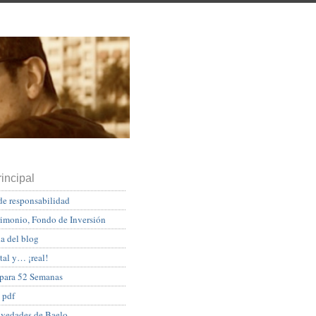
incipal
de responsabilidad
rimonio, Fondo de Inversión
a del blog
tal y… ¡real!
 para 52 Semanas
 pdf
ovedades de Baelo