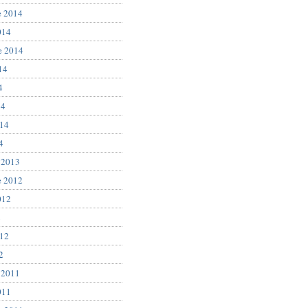
e 2014
014
e 2014
14
4
14
014
4
 2013
e 2012
012
2
012
2
 2011
011