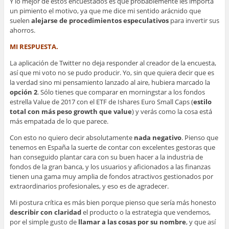
Y lo mejor de estos encuestados es que probablemente les importa
un pimiento el motivo, ya que me dice mi sentido arácnido que
suelen
alejarse de procedimientos especulativos
para invertir sus
ahorros.
MI RESPUESTA.
La aplicación de Twitter no deja responder al creador de la encuesta,
así que mi voto no se pudo producir. Yo, sin que quiera decir que es
la verdad sino mi pensamiento lanzado al aire, hubiera marcado la
opción 2
. Sólo tienes que comparar en morningstar a los fondos
estrella Value de 2017 con el ETF de Ishares Euro Small Caps (
estilo
total con más peso growth que value
) y verás como la cosa está
más empatada de lo que parece.
Con esto no quiero decir absolutamente
nada negativo
. Pienso que
tenemos en España la suerte de contar con excelentes gestoras que
han conseguido plantar cara con su buen hacer a la industria de
fondos de la gran banca, y los usuarios y aficionados a las finanzas
tienen una gama muy amplia de fondos atractivos gestionados por
extraordinarios profesionales, y eso es de agradecer.
Mi postura crítica es más bien porque pienso que sería más honesto
describir con claridad
el producto o la estrategia que vendemos,
por el simple gusto de
llamar a las cosas por su nombre
, y que así