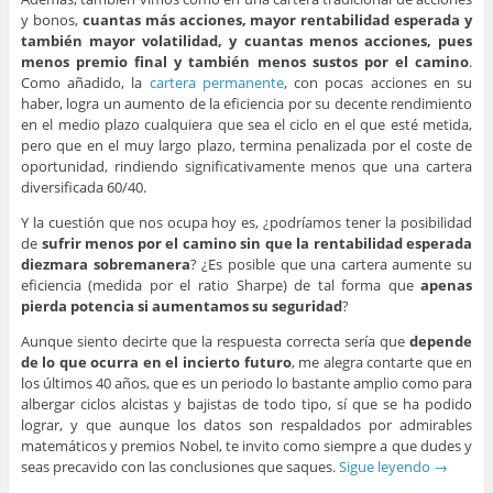
y bonos,
cuantas más acciones, mayor rentabilidad esperada y
también mayor volatilidad, y cuantas menos acciones, pues
menos premio final y también menos sustos por el camino
.
Como añadido, la
cartera permanente
, con pocas acciones en su
haber, logra un aumento de la eficiencia por su decente rendimiento
en el medio plazo cualquiera que sea el ciclo en el que esté metida,
pero que en el muy largo plazo, termina penalizada por el coste de
oportunidad, rindiendo significativamente menos que una cartera
diversificada 60/40.
Y la cuestión que nos ocupa hoy es, ¿podríamos tener la posibilidad
de
sufrir menos por el camino sin que la rentabilidad esperada
diezmara sobremanera
? ¿Es posible que una cartera aumente su
eficiencia (medida por el ratio Sharpe) de tal forma que
apenas
pierda potencia si aumentamos su seguridad
?
Aunque siento decirte que la respuesta correcta sería que
depende
de lo que ocurra en el incierto futuro
, me alegra contarte que en
los últimos 40 años, que es un periodo lo bastante amplio como para
albergar ciclos alcistas y bajistas de todo tipo, sí que se ha podido
lograr, y que aunque los datos son respaldados por admirables
matemáticos y premios Nobel, te invito como siempre a que dudes y
seas precavido con las conclusiones que saques.
Sigue leyendo
→