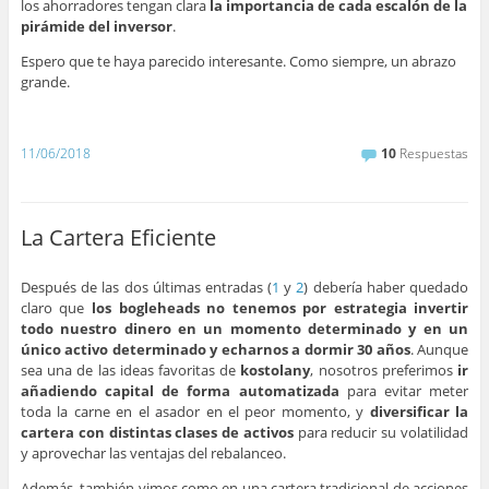
los ahorradores tengan clara
la importancia de cada escalón de la
pirámide del inversor
.
Espero que te haya parecido interesante. Como siempre, un abrazo
grande.
–
11/06/2018
10
Respuestas
La Cartera Eficiente
Después de las dos últimas entradas (
1
y
2
) debería haber quedado
claro que
los bogleheads no tenemos por estrategia invertir
todo nuestro dinero en un momento determinado y en un
único activo determinado y echarnos a dormir 30 años
. Aunque
sea una de las ideas favoritas de
kostolany
, nosotros preferimos
ir
añadiendo capital de forma automatizada
para evitar meter
toda la carne en el asador en el peor momento, y
diversificar la
cartera con distintas clases de activos
para reducir su volatilidad
y aprovechar las ventajas del rebalanceo.
Además, también vimos como en una cartera tradicional de acciones