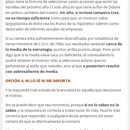
plazo tiene la fortuna de seleccionar varias acciones que serán las
estrellas del próximo año (1 solo año) es que tiene la flor de Zidane
en ambos cachetes del trasero.
Un año, e incluso tampoco tres,
no es tiempo suficiente
como para que un inversor value
largoplacista de éxito vea los frutos de su hipotético talento como
devorador de informes anuales de empresas.
Si su cartera está suficientemente diversificada, por estadística de
tercer trimestre de C.O.U. de 1994, sus resultados andarán
cerca de
la media de la estrategia
, puntos arriba puntos abajo. Pero ya te
digo que si la media value saca un deficiente, el sobresaliente lo
podrá obtener el inversor sólo si selecciona activos que no
pertenecen al estilo que «vende», sino al que
a posteriori resultó
con sobresaliente de media
.
OPCIÓN 4. NI LO SÉ NI ME IMPORTA.
Y la respuesta más votada de la encuesta es aquella que desconoce
el motivo.
No se puede decir que sea incorrecta, porque
si no lo sabes no lo
sabes
, y la respuesta es correcta a todas luces. Es más, mucho más
correcta que responder a cualquiera de las anteriores sin tener
certeza de que es efectivamente la correcta.