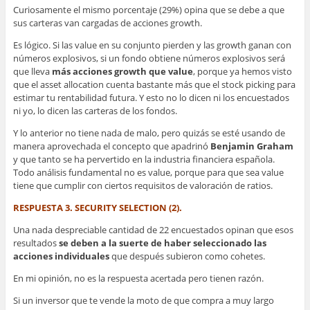
Curiosamente el mismo porcentaje (29%) opina que se debe a que
sus carteras van cargadas de acciones growth.
Es lógico. Si las value en su conjunto pierden y las growth ganan con
números explosivos, si un fondo obtiene números explosivos será
que lleva
más acciones growth que value
, porque ya hemos visto
que el asset allocation cuenta bastante más que el stock picking para
estimar tu rentabilidad futura. Y esto no lo dicen ni los encuestados
ni yo, lo dicen las carteras de los fondos.
Y lo anterior no tiene nada de malo, pero quizás se esté usando de
manera aprovechada el concepto que apadrinó
Benjamin Graham
y que tanto se ha pervertido en la industria financiera española.
Todo análisis fundamental no es value, porque para que sea value
tiene que cumplir con ciertos requisitos de valoración de ratios.
RESPUESTA 3. SECURITY SELECTION (2).
Una nada despreciable cantidad de 22 encuestados opinan que esos
resultados
se deben a la suerte de haber seleccionado las
acciones individuales
que después subieron como cohetes.
En mi opinión, no es la respuesta acertada pero tienen razón.
Si un inversor que te vende la moto de que compra a muy largo