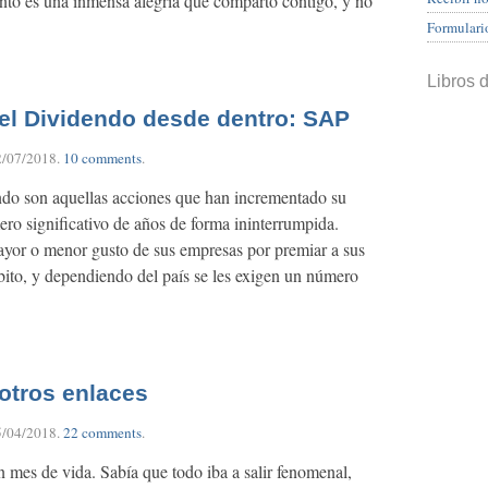
nto es una inmensa alegría que comparto contigo, y no
Formulari
Libros 
del Dividendo desde dentro: SAP
2/07/2018
.
10 comments
.
ndo son aquellas acciones que han incrementado su
ro significativo de años de forma ininterrumpida.
yor o menor gusto de sus empresas por premiar a sus
bito, y dependiendo del país se les exigen un número
 otros enlaces
5/04/2018
.
22 comments
.
 mes de vida. Sabía que todo iba a salir fenomenal,