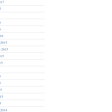
017
7
6
6
6
016
 2015
e 2015
015
15
5
5
5
15
015
5
 2014