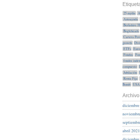
Etiquet
25 myths
A
Autoayuda
Berkshire 
Bogleheads
Cartera Per
growth
Div
ETFs
Euro
Fondos
Fon
fondos inde
compuesto
Jubilación
Renta Fija
Bomb
USA
Archivo
diciembre
noviembr
septiembr
abril 2021
diciembre