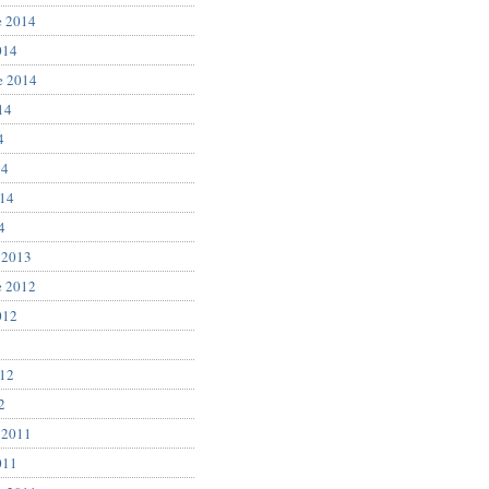
e 2014
014
e 2014
14
4
14
014
4
 2013
e 2012
012
2
012
2
 2011
011