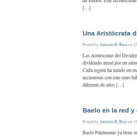
de fondos. Este reconocimie
[…]
Una Aristócrata 
Posted by
Antonio R. Rico
on
1
Las Aristócratas del Divide
dividendo anual por un núme
Cada región ha tenido un ma
accionistas con este sano há
diferente de años […]
Baelo en la red y
Posted by
Antonio R. Rico
on
1
Baelo Patrimonio ya tiene un