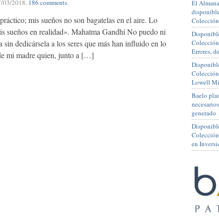
7/03/2018
.
186 comments
.
El Almana
disponible
ráctico; mis sueños no son bagatelas en el aire. Lo
Colección
 mis sueños en realidad». Mahatma Gandhi No puedo ni
Disponible
 sin dedicársela a los seres que más han influido en lo
Colección
Errores, 
de mi madre quien, junto a […]
Disponible
Colección
Lowell Mi
Baelo plan
necesario
generado
Disponibl
Colección
en Inversi