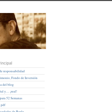
incipal
de responsabilidad
rimonio, Fondo de Inversión
a del blog
tal y… ¡real!
 para 52 Semanas
 pdf
ovedades de Baelo