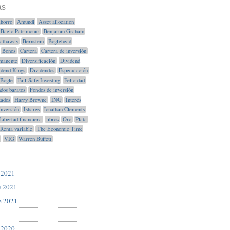
as
horro
Amundi
Asset allocation
Baelo Patrimonio
Benjamin Graham
Hathaway
Bernstein
Boglehead
Bonos
Cartera
Cartera de inversión
manente
Diversificación
Dividend
idend Kings
Dividendos
Especulación
Bogle
Fail-Safe Investing
Felicidad
dos baratos
Fondos de inversión
xados
Harry Browne
ING
Interés
Inversión
Ishares
Jonathan Clements
Libertad financiera
libros
Oro
Plata
Renta variable
The Economic Time
VIG
Warren Buffett
 2021
e 2021
e 2021
 2020