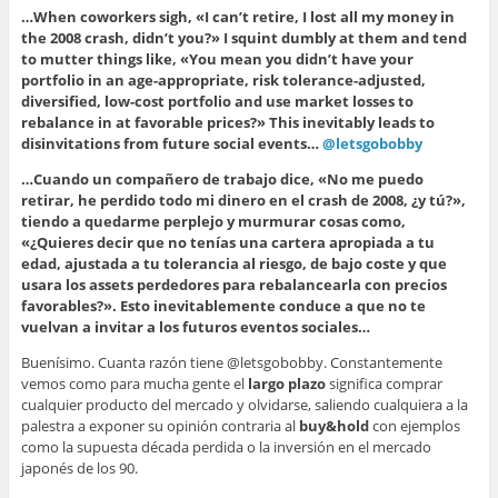
…When coworkers sigh, «I can’t retire, I lost all my money in
the 2008 crash, didn’t you?» I squint dumbly at them and tend
to mutter things like, «You mean you didn’t have your
portfolio in an age-appropriate, risk tolerance-adjusted,
diversified, low-cost portfolio and use market losses to
rebalance in at favorable prices?» This inevitably leads to
disinvitations from future social events…
@letsgobobby
…Cuando un compañero de trabajo dice, «No me puedo
retirar, he perdido todo mi dinero en el crash de 2008, ¿y tú?»,
tiendo a quedarme perplejo y murmurar cosas como,
«¿Quieres decir que no tenías una cartera apropiada a tu
edad, ajustada a tu tolerancia al riesgo, de bajo coste y que
usara los assets perdedores para rebalancearla con precios
favorables?». Esto inevitablemente conduce a que no te
vuelvan a invitar a los futuros eventos sociales…
Buenísimo. Cuanta razón tiene @letsgobobby. Constantemente
vemos como para mucha gente el
largo plazo
significa comprar
cualquier producto del mercado y olvidarse, saliendo cualquiera a la
palestra a exponer su opinión contraria al
buy&hold
con ejemplos
como la supuesta década perdida o la inversión en el mercado
japonés de los 90.