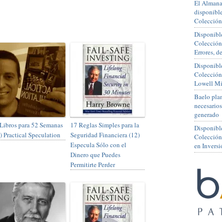
El Almana
disponible
Colección
Disponible
Colección
Errores, 
Disponible
Colección
Lowell Mi
Baelo plan
necesario
generado
Libros para 52 Semanas
17 Reglas Simples para la
Disponibl
) Practical Speculation
Seguridad Financiera (12)
Colección
Especula Sólo con el
en Inversi
Dinero que Puedes
Permitirte Perder