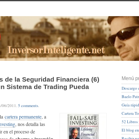
 de la Seguridad Financiera (6)
Menú pr
n Sistema de Trading Pueda
Descargo 
Baelo Pat
Guía rápid
3/06/2011
.
5 comments
.
Cartera To
 la
cartera permanente
, a
52 Libros
Investing
, nos detalla las
El blog en
r en el proceso de
ahorro e inversión
Recibir n
oceso de
.