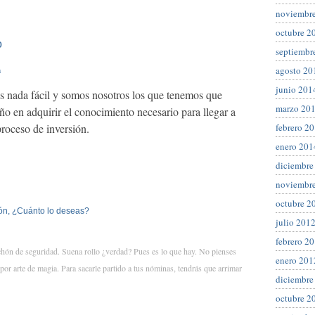
noviembr
octubre 2
o
septiembr
m
agosto 20
junio 201
s nada fácil y somos nosotros los que tenemos que
marzo 20
 en adquirir el conocimiento necesario para llegar a
febrero 2
proceso de inversión.
enero 201
diciembre
noviembr
octubre 2
ión, ¿Cuánto lo deseas?
julio 201
febrero 2
chón de seguridad. Suena rollo ¿verdad? Pues es lo que hay. No pienses
enero 201
 por arte de magia. Para sacarle partido a tus nóminas, tendrás que arrimar
diciembre
octubre 2