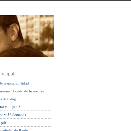
incipal
de responsabilidad
rimonio, Fondo de Inversión
a del blog
tal y… ¡real!
 para 52 Semanas
 pdf
ovedades de Baelo