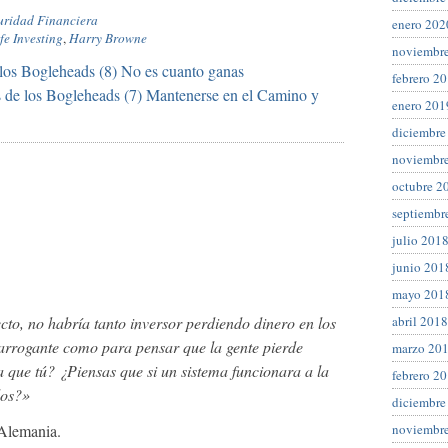
guridad Financiera
enero 202
fe Investing
,
Harry Browne
noviembr
los Bogleheads (8) No es cuanto ganas
febrero 2
 de los Bogleheads (7) Mantenerse en el Camino y
enero 201
diciembre
noviembr
octubre 2
septiembr
julio 201
junio 201
mayo 201
abril 2018
fecto, no habría tanto inversor perdiendo dinero en los
arrogante como para pensar que la gente pierde
marzo 20
a que tú? ¿Piensas que si un sistema funcionara a la
febrero 2
dos?»
diciembre
noviembr
Alemania.