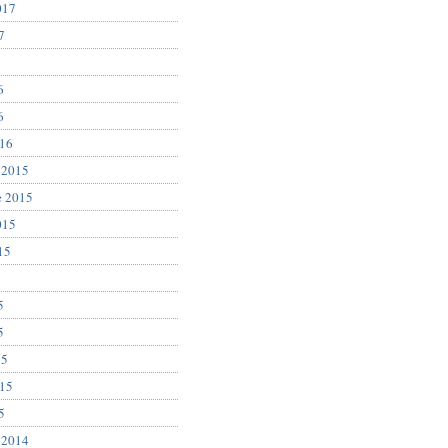
017
7
6
6
6
016
 2015
e 2015
015
15
5
5
5
15
015
5
 2014