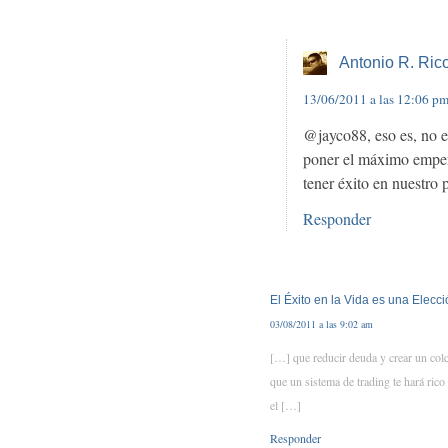
Antonio R. Ric
13/06/2011 a las 12:06 p
@jayco88, eso es, no e
poner el máximo empeño
tener éxito en nuestro 
Responder
El Éxito en la Vida es una Elecc
03/08/2011 a las 9:02 am
[…] que reducir deuda y crear un col
que un sistema de trading te hará rico
el […]
Responder