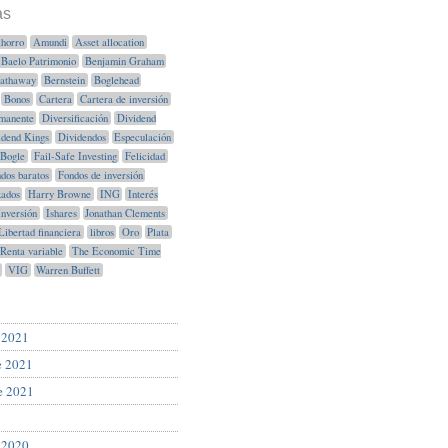
as
horro
Amundi
Asset allocation
Baelo Patrimonio
Benjamin Graham
Hathaway
Bernstein
Boglehead
Bonos
Cartera
Cartera de inversión
manente
Diversificación
Dividend
idend Kings
Dividendos
Especulación
Bogle
Fail-Safe Investing
Felicidad
dos baratos
Fondos de inversión
xados
Harry Browne
ING
Interés
Inversión
Ishares
Jonathan Clements
Libertad financiera
libros
Oro
Plata
Renta variable
The Economic Time
VIG
Warren Buffett
 2021
e 2021
e 2021
 2020