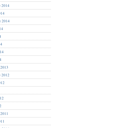
e 2014
014
e 2014
14
4
14
014
4
 2013
e 2012
012
2
012
2
 2011
011