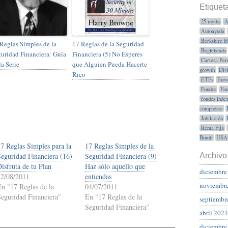
Etiquet
25 myths
A
Autoayuda
Berkshire 
Reglas Simples de la
17 Reglas de la Seguridad
Bogleheads
uridad Financiera: Guía
Financiera (5) No Esperes
Cartera Per
la Serie
que Alguien Pueda Hacerte
growth
Div
Rico
ETFs
Euro
Fondos
Fon
fondos inde
compuesto
Jubilación
Renta Fija
Bomb
USA
17 Reglas Simples para la
17 Reglas Simples de la
Archivo
Seguridad Financiera (16)
Seguridad Financiera (9)
isfruta de tu Plan
Haz sólo aquello que
diciembre
22/08/2011
entiendas
noviembr
En "17 Reglas de la
04/07/2011
Seguridad Financiera"
En "17 Reglas de la
septiembr
Seguridad Financiera"
abril 2021
diciembre