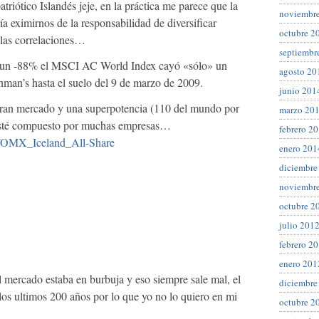
triótico Islandés jeje, en la práctica me parece que la
noviembr
a eximirnos de la responsabilidad de diversificar
octubre 2
 las correlaciones…
septiembr
a un -88% el MSCI AC World Index cayó «sólo» un
agosto 20
man’s hasta el suelo del 9 de marzo de 2009.
junio 201
gran mercado y una superpotencia (110 del mundo por
marzo 20
 esté compuesto por muchas empresas…
febrero 2
ki/OMX_Iceland_All-Share
enero 201
diciembre
noviembr
octubre 2
julio 201
febrero 2
enero 201
el mercado estaba en burbuja y eso siempre sale mal, el
diciembre
los ultimos 200 años por lo que yo no lo quiero en mi
octubre 2