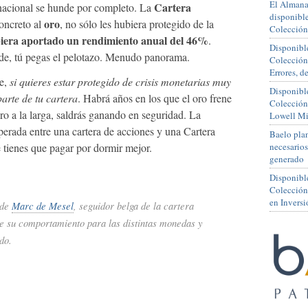
El Almana
Cartera
 nacional se hunde por completo. La
disponible
oro
concreto al
, no sólo les hubiera protegido de la
Colección
biera aportado un rendimiento anual del 46%
.
Disponible
nde, tú pegas el pelotazo. Menudo panorama.
Colección
Errores, 
e,
si quieres estar protegido de crisis monetarias muy
Disponible
arte de tu cartera
. Habrá años en los que el oro frene
Colección
ero a la larga, saldrás ganando en seguridad. La
Lowell Mi
sperada entre una cartera de acciones y una Cartera
Baelo plan
 tienes que pagar por dormir mejor.
necesario
generado
Disponibl
Colección
en Inversi
 de
Marc de Mesel
, seguidor belga de la cartera
e su comportamiento para las distintas monedas y
do.