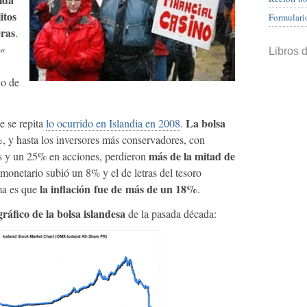
itos
Formulari
eras
.
«
Libros 
no de
La bolsa
 se repita
lo ocurrido en Islandia en 2008
.
%
, y hasta los inversores más conservadores, con
más de la mitad de
s y un 25% en acciones, perdieron
monetario subió un 8% y el de letras del tesoro
la inflación fue de más de un 18%
ma es que
.
gráfico de la bolsa islandesa
de la pasada década: