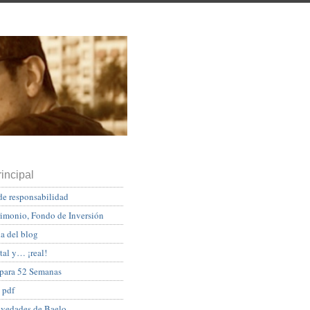
incipal
de responsabilidad
rimonio, Fondo de Inversión
a del blog
tal y… ¡real!
 para 52 Semanas
 pdf
ovedades de Baelo