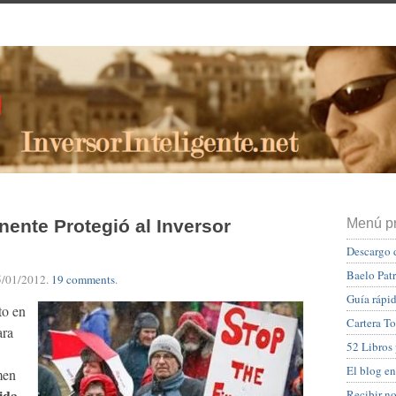
ente Protegió al Inversor
Menú pr
Descargo 
Baelo Pat
5/01/2012
.
19 comments
.
Guía rápid
to en
Cartera To
ara
52 Libros
El blog en
men
lida
Recibir n