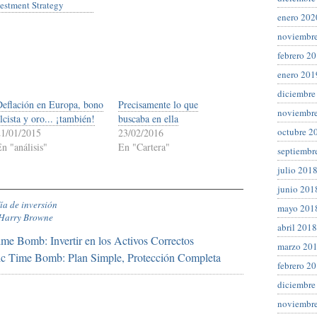
estment Strategy
enero 202
noviembr
febrero 2
enero 201
diciembre
Deflación en Europa, bono
Precisamente lo que
noviembr
lcista y oro... ¡también!
buscaba en ella
octubre 2
21/01/2015
23/02/2016
n "análisis"
En "Cartera"
septiembr
julio 201
junio 201
ía de inversión
mayo 201
Harry Browne
abril 2018
e Bomb: Invertir en los Activos Correctos
marzo 20
c Time Bomb: Plan Simple, Protección Completa
febrero 2
diciembre
noviembr