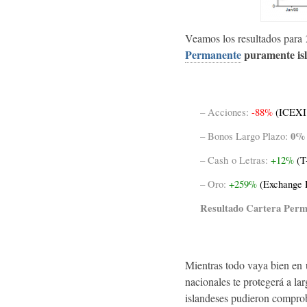
Veamos los resultados para
Permanente
puramente is
– Acciones:
-88%
(ICEXI
0%
– Bonos Largo Plazo:
– Cash o Letras:
+12%
(T-
– Oro:
+259%
(Exchange 
Resultado Cartera Per
Mientras todo vaya bien en u
nacionales te protegerá a lar
islandeses pudieron comproba