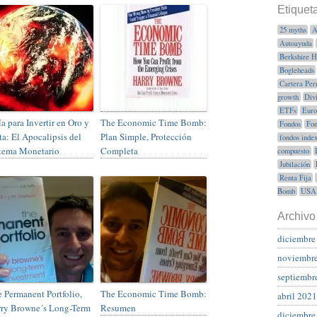
Etiquet
25 myths
A
Autoayuda
Berkshire 
Bogleheads
Cartera Per
growth
Div
ETFs
Euro
a para Invertir en Oro y
The Economic Time Bomb:
Fondos
Fon
ta: El Apocalipsis del
Plan Simple, Protección
fondos inde
tema Monetario
Completa
compuesto
Jubilación
Renta Fija
Bomb
USA
Archivo
diciembre
noviembr
septiembr
 Permanent Portfolio,
The Economic Time Bomb:
abril 2021
rry Browne´s Long-Term
Resumen
diciembre