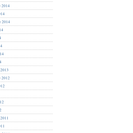
e 2014
014
e 2014
14
4
14
014
4
 2013
e 2012
012
2
012
2
 2011
011