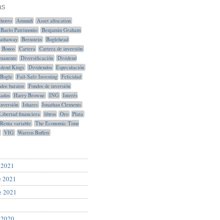
as
horro
Amundi
Asset allocation
Baelo Patrimonio
Benjamin Graham
Hathaway
Bernstein
Boglehead
Bonos
Cartera
Cartera de inversión
manente
Diversificación
Dividend
idend Kings
Dividendos
Especulación
Bogle
Fail-Safe Investing
Felicidad
dos baratos
Fondos de inversión
xados
Harry Browne
ING
Interés
Inversión
Ishares
Jonathan Clements
Libertad financiera
libros
Oro
Plata
Renta variable
The Economic Time
VIG
Warren Buffett
 2021
e 2021
e 2021
 2020