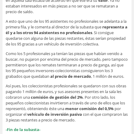
en aquella sala estaba de acuerdo en que ese era su
valor
. Ya no
estaban interesados en más piezas a no ser que se remataran a
precio de saldo.
A esto que uno de los 95 asistentes no profesionales se adelanta a la
primera fila, y le comenta al director de la subasta que
representa a
él y a los otros 94 asistentes no profesionales
. Si consigue
quedarse con alguna de las piezas restantes, éstas serían propiedad
de los 95 gracias a un vehículo de inversión colectiva.
Como los 5 profesionales ya tenían las piezas que habían venido a
buscar, no pujaron por encima del precio de mercado, pero tampoco
permitieron que los remates terminaran a precio de ganga, así que
los 95 pequeños inversores-coleccionistas consiguieron los 3
grabados que quedaban
al precio de mercado
, 1 millón de euros.
Así pues, los coleccionistas profesionales se quedaron con sus obras
pagando 1 millón de euros, y sus asesores presentes en la sala les
cobraron una
comisión de gestión del 2%
. Por otro lado, los
pequeños coleccionistas invirtieron a través de uno de ellos que los
representó, obteniendo éste una
menor comisión del 0,5%
por
organizar el
vehículo de inversión pasiva
con el que compraron las
3 piezas restantes a precio de mercado.
-Fin de la subasta-