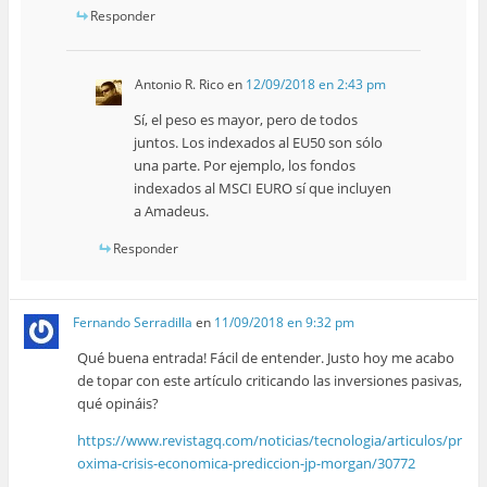
Responder
Antonio R. Rico
en
12/09/2018 en 2:43 pm
Sí, el peso es mayor, pero de todos
juntos. Los indexados al EU50 son sólo
una parte. Por ejemplo, los fondos
indexados al MSCI EURO sí que incluyen
a Amadeus.
Responder
Fernando Serradilla
en
11/09/2018 en 9:32 pm
Qué buena entrada! Fácil de entender. Justo hoy me acabo
de topar con este artículo criticando las inversiones pasivas,
qué opináis?
https://www.revistagq.com/noticias/tecnologia/articulos/pr
oxima-crisis-economica-prediccion-jp-morgan/30772