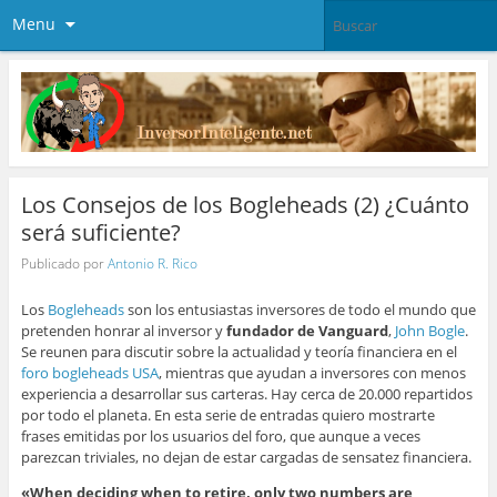
Menu
Los Consejos de los Bogleheads (2) ¿Cuánto
será suficiente?
Publicado por
Antonio R. Rico
Los
Bogleheads
son los entusiastas inversores de todo el mundo que
pretenden honrar al inversor y
fundador de Vanguard
,
John Bogle
.
Se reunen para discutir sobre la actualidad y teoría financiera en el
foro bogleheads USA
, mientras que ayudan a inversores con menos
experiencia a desarrollar sus carteras. Hay cerca de 20.000 repartidos
por todo el planeta. En esta serie de entradas quiero mostrarte
frases emitidas por los usuarios del foro, que aunque a veces
parezcan triviales, no dejan de estar cargadas de sensatez financiera.
«When deciding when to retire, only two numbers are