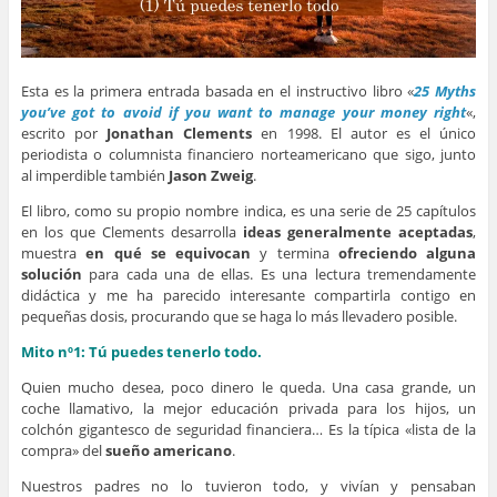
Esta es la primera entrada basada en el instructivo libro «
25 Myths
you’ve got to avoid if you want to manage your money right
«,
escrito por
Jonathan Clements
en 1998. El autor es el único
periodista o columnista financiero norteamericano que sigo, junto
al imperdible también
Jason Zweig
.
El libro, como su propio nombre indica, es una serie de 25 capítulos
en los que Clements desarrolla
ideas generalmente aceptadas
,
muestra
en qué se equivocan
y termina
ofreciendo alguna
solución
para cada una de ellas. Es una lectura tremendamente
didáctica y me ha parecido interesante compartirla contigo en
pequeñas dosis, procurando que se haga lo más llevadero posible.
Mito nº1: Tú puedes tenerlo todo.
Quien mucho desea, poco dinero le queda. Una casa grande, un
coche llamativo, la mejor educación privada para los hijos, un
colchón gigantesco de seguridad financiera… Es la típica «lista de la
compra» del
sueño americano
.
Nuestros padres no lo tuvieron todo, y vivían y pensaban