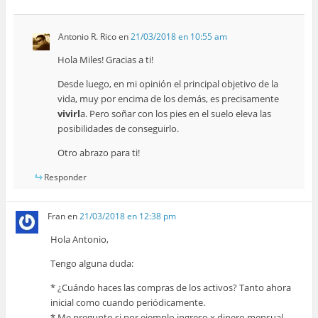
Antonio R. Rico
en
21/03/2018 en 10:55 am
Hola Miles! Gracias a ti!
Desde luego, en mi opinión el principal objetivo de la
vida, muy por encima de los demás, es precisamente
vivirl
a. Pero soñar con los pies en el suelo eleva las
posibilidades de conseguirlo.
Otro abrazo para ti!
Responder
Fran
en
21/03/2018 en 12:38 pm
Hola Antonio,
Tengo alguna duda:
* ¿Cuándo haces las compras de los activos? Tanto ahora
inicial como cuando periódicamente.
* Me pregunto si por ejemplo ingreso x dinero mensual,