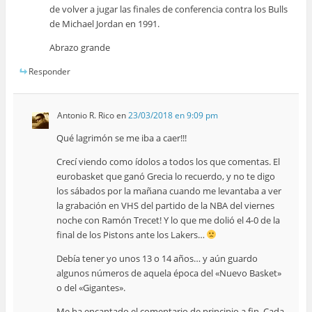
de volver a jugar las finales de conferencia contra los Bulls
de Michael Jordan en 1991.
Abrazo grande
Responder
Antonio R. Rico
en
23/03/2018 en 9:09 pm
Qué lagrimón se me iba a caer!!!
Crecí viendo como ídolos a todos los que comentas. El
eurobasket que ganó Grecia lo recuerdo, y no te digo
los sábados por la mañana cuando me levantaba a ver
la grabación en VHS del partido de la NBA del viernes
noche con Ramón Trecet! Y lo que me dolió el 4-0 de la
final de los Pistons ante los Lakers…
Debía tener yo unos 13 o 14 años… y aún guardo
algunos números de aquela época del «Nuevo Basket»
o del «Gigantes».
Me ha encantado el comentario de principio a fin. Cada