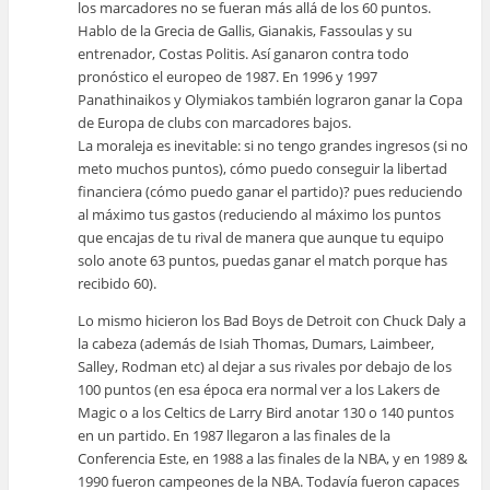
los marcadores no se fueran más allá de los 60 puntos.
Hablo de la Grecia de Gallis, Gianakis, Fassoulas y su
entrenador, Costas Politis. Así ganaron contra todo
pronóstico el europeo de 1987. En 1996 y 1997
Panathinaikos y Olymiakos también lograron ganar la Copa
de Europa de clubs con marcadores bajos.
La moraleja es inevitable: si no tengo grandes ingresos (si no
meto muchos puntos), cómo puedo conseguir la libertad
financiera (cómo puedo ganar el partido)? pues reduciendo
al máximo tus gastos (reduciendo al máximo los puntos
que encajas de tu rival de manera que aunque tu equipo
solo anote 63 puntos, puedas ganar el match porque has
recibido 60).
Lo mismo hicieron los Bad Boys de Detroit con Chuck Daly a
la cabeza (además de Isiah Thomas, Dumars, Laimbeer,
Salley, Rodman etc) al dejar a sus rivales por debajo de los
100 puntos (en esa época era normal ver a los Lakers de
Magic o a los Celtics de Larry Bird anotar 130 o 140 puntos
en un partido. En 1987 llegaron a las finales de la
Conferencia Este, en 1988 a las finales de la NBA, y en 1989 &
1990 fueron campeones de la NBA. Todavía fueron capaces