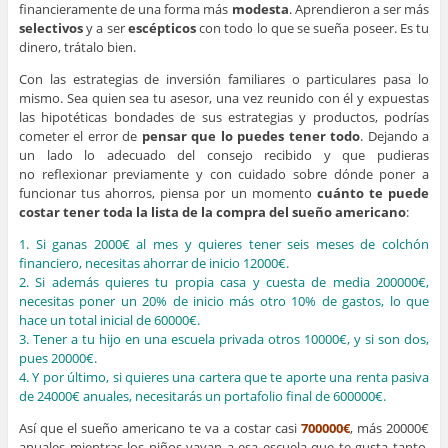
financieramente de una forma más
modesta
. Aprendieron a ser más
selectivos
y a ser
escépticos
con todo lo que se sueña poseer. Es tu
dinero, trátalo bien.
Con las estrategias de inversión familiares o particulares pasa lo
mismo. Sea quien sea tu asesor, una vez reunido con él y expuestas
las hipotéticas bondades de sus estrategias y productos, podrías
cometer el error de
pensar que lo puedes tener todo
. Dejando a
un lado lo adecuado del consejo recibido y que pudieras
no reflexionar previamente y con cuidado sobre dónde poner a
funcionar tus ahorros, piensa por un momento
cuánto te puede
costar tener toda la lista de la compra del sueño americano
:
1. Si ganas 2000€ al mes y quieres tener seis meses de colchón
financiero, necesitas ahorrar de inicio 12000€.
2. Si además quieres tu propia casa y cuesta de media 200000€,
necesitas poner un 20% de inicio más otro 10% de gastos, lo que
hace un total inicial de 60000€.
3. Tener a tu hijo en una escuela privada otros 10000€, y si son dos,
pues 20000€.
4. Y por último, si quieres una cartera que te aporte una renta pasiva
de 24000€ anuales, necesitarás un portafolio final de 600000€.
Así que el sueño americano te va a costar casi
700000€
, más 20000€
anuales mientras los niños vayan a esa escuela que te gusta tanto.