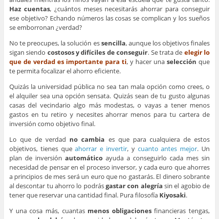
Haz cuentas
, ¿cuántos meses necesitarás ahorrar para conseguir
ese objetivo? Echando números las cosas se complican y los sueños
se emborronan ¿verdad?
No te preocupes, la solución es
sencilla
, aunque los objetivos finales
sigan siendo
costosos y difíciles de conseguir
. Se trata de
elegir lo
que de verdad es importante para ti
, y hacer una
selección
que
te permita focalizar el ahorro eficiente.
Quizás la universidad pública no sea tan mala opción como crees, o
el alquiler sea una opción sensata. Quizás sean de tu gusto algunas
casas del vecindario algo más modestas, o vayas a tener menos
gastos en tu retiro y necesites ahorrar menos para tu cartera de
inversión como objetivo final.
Lo que de verdad
no cambia
es que para cualquiera de estos
objetivos, tienes que
ahorrar e invertir
, y
cuanto antes mejor
. Un
plan de inversión
automático
ayuda a conseguirlo cada mes sin
necesidad de pensar en el proceso inversor, y cada euro que ahorres
a principios de mes será un euro que no gastarás. El dinero sobrante
al descontar tu ahorro lo podrás
gastar con alegría
sin el agobio de
tener que reservar una cantidad final. Pura filosofía
Kiyosaki
.
Y una cosa más, cuantas
menos obligaciones
financieras tengas,