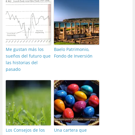
Me gustan más los
Baelo Patrimonio,
sueños del futuro que
Fondo de Inversión
las historias del
pasado
Los Consejos de los
Una cartera que