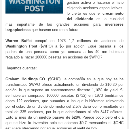
gestión activa o hacerse el listo
eligiendo acciones especulativas,
lo cierto es que el
crecimiento
del dividendo
es la cualidad
más importante de las grandes acciones para
inversores
largoplacistas
que buscan una renta futura.
Warren Buffet
compró en 1973 1,7 millones de acciones de
Washington Post
($WPO) a $6 por acción. ¿qué pasaría si los
padres de una persona como yo cercana a los 40 me hubieran
regalado al nacer 100000 pesetas en acciones de $WPO?
Hagamos cuentas:
Graham Holdings CO. ($GHC)
, la compañía en la que hoy se ha
transformado $WPO ofrece actualmente un dividendo de $10,20 por
acción, lo que supone un aparentemente discreto 1,16% de yield. Si
se hubieran comprado 100000 pesetas ($732) en 1973 tendríamos
ahora 122 acciones, que sumadas a las que hubiéramos reinvertido
por el cobro de un dividendo medio del 2,5% daría como resultado un
total de 335 acciones, por lo que cobraríamos al año 3417 dólares.
Esto al mes da un
sueldo pasivo de $284
. Parece poco pero el día
que se hizo la inversión solo se cobraba $0,7 mensuales si $GHC
estuviera ofreciendo por aquel entonces el yield de hoy.