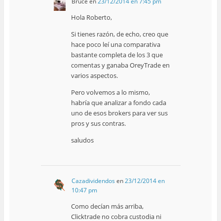
Bruce
en
23/12/2014 en 7:45 pm
Hola Roberto,
Si tienes razón, de echo, creo que
hace poco leí una comparativa
bastante completa de los 3 que
comentas y ganaba OreyTrade en
varios aspectos.
Pero volvemos a lo mismo,
habría que analizar a fondo cada
uno de esos brokers para ver sus
pros y sus contras.
saludos
Cazadividendos
en
23/12/2014 en
10:47 pm
Como decían más arriba,
Clicktrade no cobra custodia ni