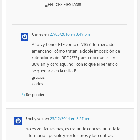
¡¡¡FELICES FIESTAS!!!
Carles
en
27/05/2016 en 3:49 pm
Aitor, y tienes ETF como el VIG ? del mercado
americano? cómo tratan la doble imposición de
retenciones de IRPF ???? pues creo que es un
30% ahí y otro aqui,no? con lo que el beneficio
se quedaría en la mitad!
gracias
Carles
Responder
Enobyzarc
en
23/12/2014 en 2:27 pm
No es ver fantasmas, es tratar de contrastar toda la
información posible y ver los pros y los contras.