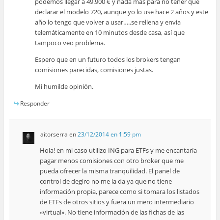
podemos llegar a 49.900 € y nada más para no tener que
declarar el modelo 720, aunque yo lo use hace 2 años y este
año lo tengo que volver a usar…..se rellena y envia
telemáticamente en 10 minutos desde casa, así que
tampoco veo problema.
Espero que en un futuro todos los brokers tengan
comisiones parecidas, comisiones justas.
Mi humilde opinión.
Responder
aitorserra
en
23/12/2014 en 1:59 pm
Hola! en mi caso utilizo ING para ETFs y me encantaría
pagar menos comisiones con otro broker que me
pueda ofrecer la misma tranquilidad. El panel de
control de degiro no me la da ya que no tiene
información propia, parece como si tomara los listados
de ETFs de otros sitios y fuera un mero intermediario
«virtual». No tiene información de las fichas de las