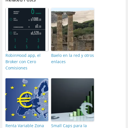
RobinHood app, el
Baelo en la red y otros
Broker con Cero
enlaces
Comisiones
Renta Variable Zona
Small Caps para la