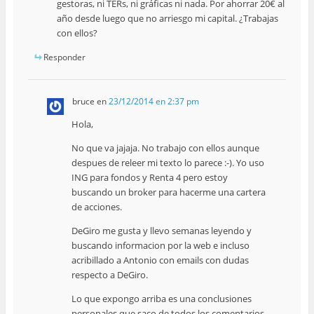
gestoras, ni TERs, ni gráficas ni nada. Por ahorrar 20€ al
año desde luego que no arriesgo mi capital. ¿Trabajas
con ellos?
Responder
bruce
en
23/12/2014 en 2:37 pm
Hola,
No que va jajaja. No trabajo con ellos aunque
despues de releer mi texto lo parece :-). Yo uso
ING para fondos y Renta 4 pero estoy
buscando un broker para hacerme una cartera
de acciones.
DeGiro me gusta y llevo semanas leyendo y
buscando informacion por la web e incluso
acribillado a Antonio con emails con dudas
respecto a DeGiro.
Lo que expongo arriba es una conclusiones
personales que saco de todos los comentarios