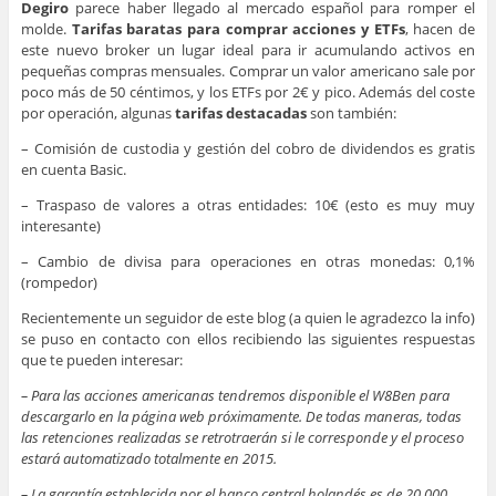
Degiro
parece haber llegado al mercado español para romper el
molde.
Tarifas baratas para comprar acciones y ETFs
, hacen de
este nuevo broker un lugar ideal para ir acumulando activos en
pequeñas compras mensuales. Comprar un valor americano sale por
poco más de 50 céntimos, y los ETFs por 2€ y pico. Además del coste
por operación, algunas
tarifas destacadas
son también:
– Comisión de custodia y gestión del cobro de dividendos es gratis
en cuenta Basic.
– Traspaso de valores a otras entidades: 10€ (esto es muy muy
interesante)
– Cambio de divisa para operaciones en otras monedas: 0,1%
(rompedor)
Recientemente un seguidor de este blog (a quien le agradezco la info)
se puso en contacto con ellos recibiendo las siguientes respuestas
que te pueden interesar:
– Para las acciones americanas tendremos disponible el W8Ben para
descargarlo en la página web próximamente. De todas maneras, todas
las retenciones realizadas se retrotraerán si le corresponde y el proceso
estará automatizado totalmente en 2015.
– La garantía establecida por el banco central holandés es de 20.000