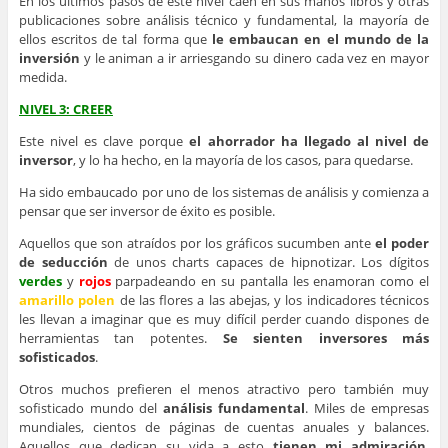
En los últimos pasos de este nivel caen en sus manos libros y otras
publicaciones sobre análisis técnico y fundamental, la mayoría de
ellos escritos de tal forma que
le embaucan en el mundo de la
inversión
y le animan a ir arriesgando su dinero cada vez en mayor
medida.
NIVEL 3: CREER
Este nivel es clave porque
el ahorrador ha llegado al nivel de
inversor
, y lo ha hecho, en la mayoría de los casos, para quedarse.
Ha sido embaucado por uno de los sistemas de análisis y comienza a
pensar que ser inversor de éxito es posible.
Aquellos que son atraídos por los gráficos sucumben ante
el poder
de seducción
de unos charts capaces de hipnotizar. Los dígitos
verdes
y
rojos
parpadeando en su pantalla les enamoran como el
amarillo polen
de las flores a las abejas, y los indicadores técnicos
les llevan a imaginar que es muy difícil perder cuando dispones de
herramientas tan potentes.
Se sienten inversores más
sofisticados
.
Otros muchos prefieren el menos atractivo pero también muy
sofisticado mundo del
análisis fundamental
. Miles de empresas
mundiales, cientos de páginas de cuentas anuales y balances.
Aquellos que dedican su vida a esto
tienen mi admiración
,