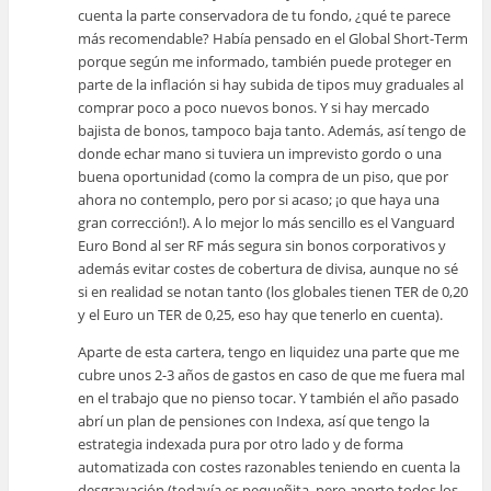
cuenta la parte conservadora de tu fondo, ¿qué te parece
más recomendable? Había pensado en el Global Short-Term
porque según me informado, también puede proteger en
parte de la inflación si hay subida de tipos muy graduales al
comprar poco a poco nuevos bonos. Y si hay mercado
bajista de bonos, tampoco baja tanto. Además, así tengo de
donde echar mano si tuviera un imprevisto gordo o una
buena oportunidad (como la compra de un piso, que por
ahora no contemplo, pero por si acaso; ¡o que haya una
gran corrección!). A lo mejor lo más sencillo es el Vanguard
Euro Bond al ser RF más segura sin bonos corporativos y
además evitar costes de cobertura de divisa, aunque no sé
si en realidad se notan tanto (los globales tienen TER de 0,20
y el Euro un TER de 0,25, eso hay que tenerlo en cuenta).
Aparte de esta cartera, tengo en liquidez una parte que me
cubre unos 2-3 años de gastos en caso de que me fuera mal
en el trabajo que no pienso tocar. Y también el año pasado
abrí un plan de pensiones con Indexa, así que tengo la
estrategia indexada pura por otro lado y de forma
automatizada con costes razonables teniendo en cuenta la
desgravación (todavía es pequeñita, pero aporto todos los