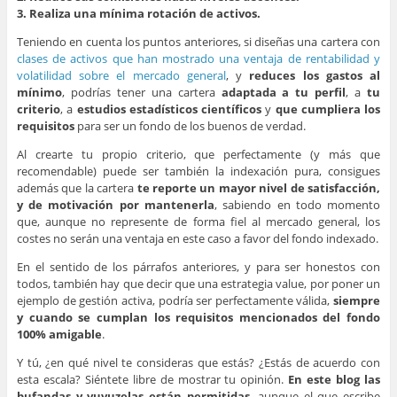
3. Realiza una mínima rotación de activos.
Teniendo en cuenta los puntos anteriores, si diseñas una cartera con
clases de activos que han mostrado una ventaja de rentabilidad y
volatilidad sobre el mercado general
, y
reduces los gastos al
mínimo
, podrías tener una cartera
adaptada a tu perfil
, a
tu
criterio
, a
estudios estadísticos científicos
y
que cumpliera los
requisitos
para ser un fondo de los buenos de verdad.
Al crearte tu propio criterio, que perfectamente (y más que
recomendable) puede ser también la indexación pura, consigues
además que la cartera
te reporte un mayor nivel de satisfacción,
y de motivación por mantenerla
, sabiendo en todo momento
que, aunque no represente de forma fiel al mercado general, los
costes no serán una ventaja en este caso a favor del fondo indexado.
En el sentido de los párrafos anteriores, y para ser honestos con
todos, también hay que decir que una estrategia value, por poner un
ejemplo de gestión activa, podría ser perfectamente válida,
siempre
y cuando se cumplan los requisitos mencionados del fondo
100% amigable
.
Y tú, ¿en qué nivel te consideras que estás? ¿Estás de acuerdo con
esta escala? Siéntete libre de mostrar tu opinión.
En este blog las
bufandas y vuvuzelas están permitidas
, aunque el que escribe