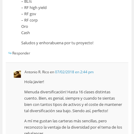
– BLIs
– RF high yield
– RF gov
– RF corp
Oro
Cash
Saludos y enhorabuena por tu proyecto!
Responder
Antonio R. Rico
en
07/02/2018 en 2:44 pm
Hola Javier!
Menuda diversificación! Hasta 16 clases distintas
cuento. Bien, es genial, siempre y cuando te sientas
bien con tantos tipos de activos y el coste de mantener
tal diversificación sea bajo. Siendo así, perfecto!
A mí me gustan las carteras más sencillas, pero
reconozco la ventaja de la diversidad por el tema de los
rebalances.