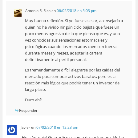
Antonio R. Rico
en
06/02/2018 en 5:03 pm
Muy buena reflexión. Si yo fuese asesor, aconsejaría a
quien no ha vivido ningún ciclo bajista que fuese un
poco menos agresivo de lo que piensa que es, y una
vez conocidas sus sensaciones estomacales y
psicológicas cuando los mercados caen con fuerza
durante meses y meses, adaptar la cartera
definitivamente al perfil personal.
Es tremendamente difícil alegrarse por las caídas del
mercado para comprar activos baratos, pero es la
reacción más lógica que podría tener un inversor de
largo plazo.
Duro ahí!
Responder
Javier
en
07/02/2018 en 12:23 am
Hola Antonio! Gran artículo, como de costumbre. Me he