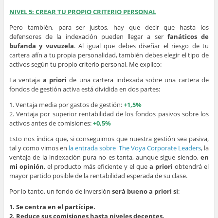
NIVEL 5: CREAR TU PROPIO CRITERIO PERSONAL
Pero también, para ser justos, hay que decir que hasta los
defensores de la indexación pueden llegar a ser
fanáticos de
bufanda y vuvuzela
. Al igual que debes diseñar el riesgo de tu
cartera afín a tu propia personalidad, también debes elegir el tipo de
activos según tu propio criterio personal. Me explico:
La ventaja
a priori
de una cartera indexada sobre una cartera de
fondos de gestión activa está dividida en dos partes:
1. Ventaja media por gastos de gestión:
+1,5%
2. Ventaja por superior rentabilidad de los fondos pasivos sobre los
activos antes de comisiones:
+0,5%
Esto nos índica que, si conseguimos que nuestra gestión sea pasiva,
tal y como vimos en
la entrada sobre The Voya Corporate Leaders
, la
ventaja de la indexación pura no es tanta, aunque sigue siendo,
en
mi opinión
, el producto más eficiente y el que
a priori
obtendrá el
mayor partido posible de la rentabilidad esperada de su clase.
Por lo tanto, un fondo de inversión
será bueno a priori si
:
1. Se centra en el partícipe.
2. Reduce sus comisiones hasta niveles decentes.