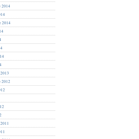
e 2014
014
e 2014
14
4
14
014
4
 2013
e 2012
012
2
012
2
 2011
011