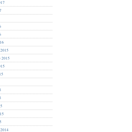
017
7
6
6
6
016
 2015
e 2015
015
15
5
5
5
15
015
5
 2014