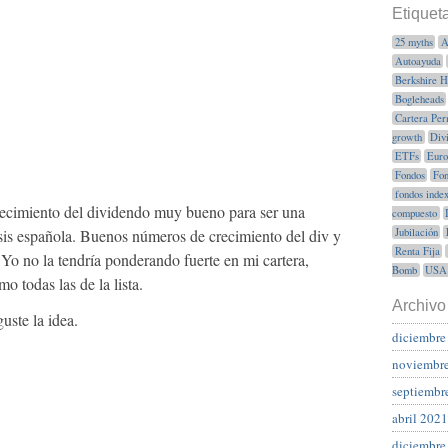
Etiquet
25 myths
A
Autoayuda
Berkshire 
Bogleheads
Cartera Per
growth
Div
ETFs
Euro
Fondos
Fon
fondos inde
recimiento del dividendo muy bueno para ser una
compuesto
isis española. Buenos números de crecimiento del div y
Jubilación
Renta Fija
Yo no la tendría ponderando fuerte en mi cartera,
Bomb
USA
mo todas las de la lista.
Archivo
uste la idea.
diciembre
noviembr
septiembr
abril 2021
diciembre