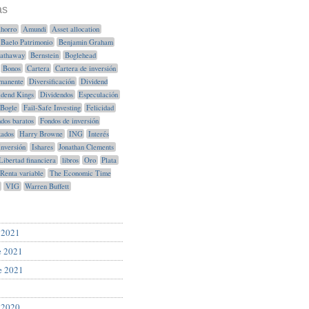
as
horro
Amundi
Asset allocation
Baelo Patrimonio
Benjamin Graham
Hathaway
Bernstein
Boglehead
Bonos
Cartera
Cartera de inversión
manente
Diversificación
Dividend
idend Kings
Dividendos
Especulación
Bogle
Fail-Safe Investing
Felicidad
dos baratos
Fondos de inversión
xados
Harry Browne
ING
Interés
Inversión
Ishares
Jonathan Clements
Libertad financiera
libros
Oro
Plata
Renta variable
The Economic Time
VIG
Warren Buffett
 2021
e 2021
e 2021
 2020