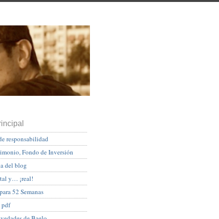
incipal
de responsabilidad
rimonio, Fondo de Inversión
a del blog
tal y… ¡real!
 para 52 Semanas
 pdf
ovedades de Baelo