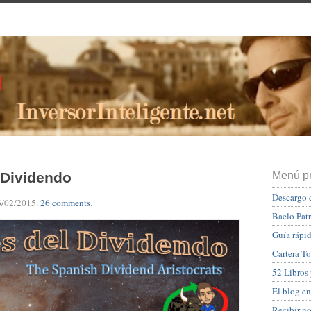
 Dividendo
Menú pr
Descargo 
6/02/2015
.
26 comments
.
Baelo Pat
Guía rápid
Cartera To
52 Libros
El blog en
Recibir n